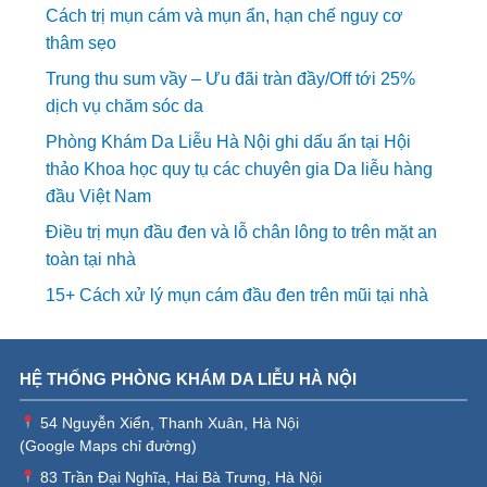
Cách trị mụn cám và mụn ẩn, hạn chế nguy cơ
thâm sẹo
Trung thu sum vầy – Ưu đãi tràn đầy/Off tới 25%
dịch vụ chăm sóc da
Phòng Khám Da Liễu Hà Nội ghi dấu ấn tại Hội
thảo Khoa học quy tụ các chuyên gia Da liễu hàng
đầu Việt Nam
Điều trị mụn đầu đen và lỗ chân lông to trên mặt an
toàn tại nhà
15+ Cách xử lý mụn cám đầu đen trên mũi tại nhà
HỆ THỐNG PHÒNG KHÁM DA LIỄU HÀ NỘI
54 Nguyễn Xiển, Thanh Xuân, Hà Nội
(
Google Maps chỉ đường
)
83 Trần Đại Nghĩa, Hai Bà Trưng, Hà Nội