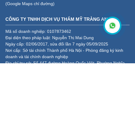
(
Google Maps chỉ đường
)
CÔNG TY TNHH DỊCH VỤ THẨM MỸ TRÀNG AN
Mã số doanh nghiệp: 0107873462
Đại diện theo pháp luật: Nguyễn Thị Mai Dung
Ngày cấp: 02/06/2017, sửa đổi lần 7 ngày 05/09/2025
Nơi cấp: Sở tài chính Thành phố Hà Nội - Phòng đăng ký kinh
doanh và tài chính doanh nghiệp
Địa chỉ trụ sở: Số 447 đường Hoàng Quốc Việt, Phường Nghĩa
Đô, Hà Nội
Người đại diện pháp luật: Nguyễn Thị Mai Dung
Email:
dalieuhanoi.com@gmail.com
0949.47.0055
085.666.0055
THÔNG TIN & CHÍNH SÁCH
Thông tin pháp lý & giấy phép hoạt động
Chính sách bảo vệ thông tin cá nhân