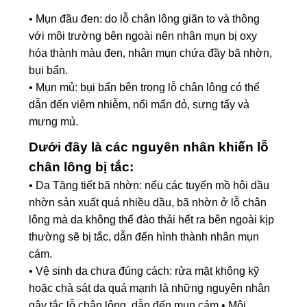
• Mụn đầu đen: do lỗ chân lông giãn to và thông
với môi trường bên ngoài nên nhân mụn bị oxy
hóa thành màu đen, nhân mụn chứa đầy bã nhờn,
bụi bẩn.
• Mụn mủ: bụi bẩn bên trong lỗ chân lông có thể
dẫn đến viêm nhiễm, nổi mẩn đỏ, sưng tấy và
mưng mủ.
Dưới đây là các nguyên nhân khiến lỗ
chân lông bị tắc:
• Da Tăng tiết bã nhờn: nếu các tuyến mồ hôi dầu
nhờn sản xuất quá nhiều dầu, bã nhờn ở lỗ chân
lông mà da không thể đào thải hết ra bên ngoài kịp
thường sẽ bị tắc, dẫn đến hình thành nhân mụn
cám.
• Vệ sinh da chưa đúng cách: rửa mặt không kỹ
hoặc chà sát da quá mạnh là những nguyên nhân
gây tắc lỗ chân lông, dẫn đến mụn cám.• Môi