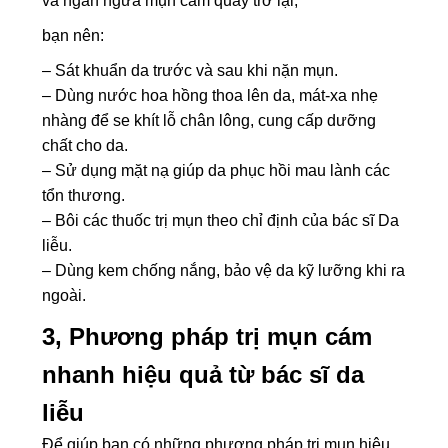
và ngăn ngừa mụn cám quay trở lại,
bạn nên:
– Sát khuẩn da trước và sau khi nặn mụn.
– Dùng nước hoa hồng thoa lên da, mát-xa nhẹ
nhàng để se khít lỗ chân lông, cung cấp dưỡng
chất cho da.
– Sử dụng mặt nạ giúp da phục hồi mau lành các
tổn thương.
– Bôi các thuốc trị mụn theo chỉ định của bác sĩ Da
liễu.
– Dùng kem chống nắng, bảo vệ da kỹ lưỡng khi ra
ngoài.
3, Phương pháp trị mụn cám
nhanh hiệu quả từ bác sĩ da
liễu
Để giúp bạn có những phương pháp trị mụn hiệu