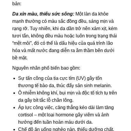
bản:
Da xỉn màu, thiếu sức sống:
Một làn da khỏe
mạnh thường có màu sắc đồng đều, sáng mịn và
rạng rỡ. Tuy nhiên, khi da dần trở nên xám xịt, kém
tươi tắn, không đều màu hoặc luôn trong trạng thái
“mệt mỏi”, đó có thể là dấu hiệu của quá trình lão
hóa và mất nước đang diễn ra âm thầm bên dưới
bề mặt.
Nguyên nhân phổ biến bao gồm:
Sự tấn công của tia cực tím (UV) gây tổn
thương tế bào da, thúc đẩy sản sinh melanin.
Ô nhiễm không khí, bụi mịn và độc tố tích tụ trên
da gây bít tắc lỗ chân lông.
Áp lực công việc, căng thẳng kéo dài làm tăng
cortisol – một loại hormone gây viêm và ảnh
hưởng đến tuần hoàn máu dưới da.
Chế độ ăn uống nghèo nàn, thiếu dưỡng chất,