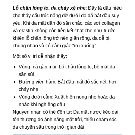
Lỗ chân lông to, da chảy xệ nhẹ
: Đây là dấu hiệu
cho thấy cấu trúc nâng đỡ dưới da đã bắt đầu suy
yếu. Khi da mất dần độ săn chắc, các sợi collagen
và elastin không còn liên kết chặt chẽ như trước,
khiến lỗ chân lông trở nên giãn rộng, da dễ bị
chùng nhão và có cảm giác “rơi xuống”.
Một số vị trí dễ nhận thấy:
Vùng má gần mũi: Lỗ chân lông to, bề mặt da
sần sùi
Đường viền hàm: Bắt đầu mất độ sắc nét, hơi
chảy nhẹ
Vùng dưới cằm: Xuất hiện nọng nhẹ hoặc da
nhão khi nghiêng đầu
Nguyên nhân có thể đến từ: Da mất nước kéo dài,
tổn thương do ánh nắng mặt trời, thiếu chăm sóc
da chuyên sâu trong thời gian dài