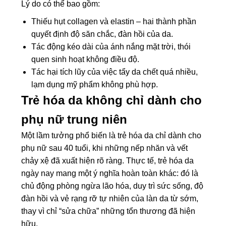
Lý do có thể bao gồm:
Thiếu hụt collagen và elastin – hai thành phần
quyết định độ săn chắc, đàn hồi của da.
Tác động kéo dài của ánh nắng mặt trời, thói
quen sinh hoạt không điều độ.
Tác hại tích lũy của việc tẩy da chết quá nhiều,
lạm dụng mỹ phẩm không phù hợp.
Trẻ hóa da không chỉ dành cho
phụ nữ trung niên
Một lầm tưởng phổ biến là trẻ hóa da chỉ dành cho
phụ nữ sau 40 tuổi, khi những nếp nhăn và vết
chảy xệ đã xuất hiện rõ ràng. Thực tế, trẻ hóa da
ngày nay mang một ý nghĩa hoàn toàn khác: đó là
chủ động phòng ngừa lão hóa, duy trì sức sống, độ
đàn hồi và vẻ rạng rỡ tự nhiên của làn da từ sớm,
thay vì chỉ “sửa chữa” những tổn thương đã hiện
hữu.