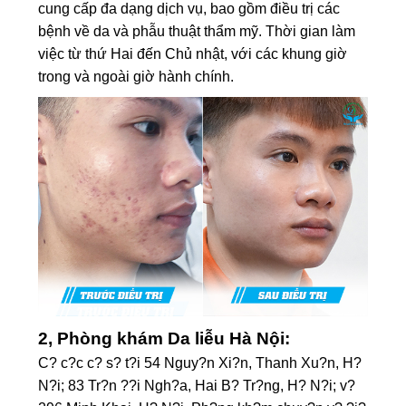
cung cấp đa dạng dịch vụ, bao gồm điều trị các
bệnh về da và phẫu thuật thẩm mỹ. Thời gian làm
việc từ thứ Hai đến Chủ nhật, với các khung giờ
trong và ngoài giờ hành chính. ​
2, Phòng khám Da liễu Hà Nội:
C? c?c c? s? t?i 54 Nguy?n Xi?n, Thanh Xu?n, H?
N?i; 83 Tr?n ??i Ngh?a, Hai B? Tr?ng, H? N?i; v?