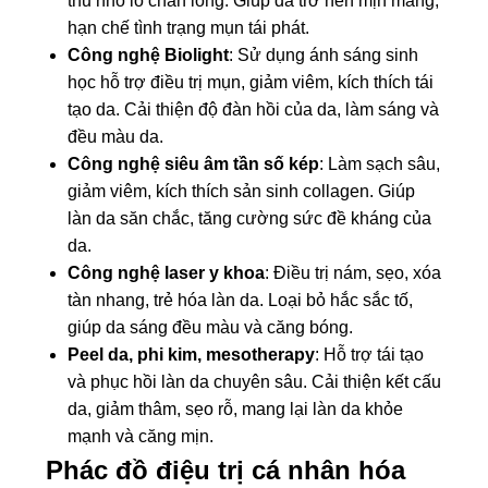
thu nhỏ lỗ chân lông. Giúp da trở nên mịn màng,
hạn chế tình trạng mụn tái phát.
Công nghệ Biolight
: Sử dụng ánh sáng sinh
học hỗ trợ điều trị mụn, giảm viêm, kích thích tái
tạo da. Cải thiện độ đàn hồi của da, làm sáng và
đều màu da.
Công nghệ siêu âm tần số kép
: Làm sạch sâu,
giảm viêm, kích thích sản sinh collagen. Giúp
làn da săn chắc, tăng cường sức đề kháng của
da.
Công nghệ laser y khoa
: Điều trị nám, sẹo, xóa
tàn nhang, trẻ hóa làn da. Loại bỏ hắc sắc tố,
giúp da sáng đều màu và căng bóng.
Peel da, phi kim, mesotherapy
: Hỗ trợ tái tạo
và phục hồi làn da chuyên sâu. Cải thiện kết cấu
da, giảm thâm, sẹo rỗ, mang lại làn da khỏe
mạnh và căng mịn.
Phác đồ điệu trị cá nhân hóa