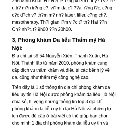
296 Minh Khai, H? N?i. Ph?ng kh?m chuy?n v? ?i?
u tr? m?n tr?ng c?, vi?m da c? ??a, r?ng t?c, c?ng
c?c d?ch v? th?m m? nh? laser, filler, c?ng ch?,
mesotherapy. Th?i gian l?m vi?c t? th? Hai ??n
Ch? nh?t, t? 9h00 ??n 20h00.
3, Phòng khám Da liễu Thẩm mỹ Hà
Nội:
Địa chỉ tại số 54 Nguyễn Xiển, Thanh Xuân, Hà
Nội. Thành lập từ năm 2010, phòng khám cung
cấp dịch vụ thăm khám và điều trị các bệnh lý về
da, cũng như thẩm mỹ công nghệ cao.
Trên đây là 1 số thông tin địa chỉ phòng khám da
liễu uy tín Hà Nội được phòng khám da liễu Hà Nội
chia sẻ, hi vọng những thông tin top 3 địa chỉ
phòng khám da liễu uy tín tại Hà Nội và những lợi
ích được đề cập ở bài viết có thể giúp bạn chọn
cho mình 1 địa chỉ phòng khám da liễu uy tín và