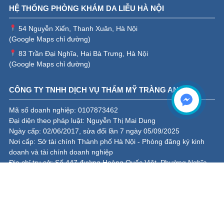
nhiên tại nhà, ngăn ngừa tái phát và những điều
cần biết
Điều trị mụn đầu đen và lỗ chân lông to trên mặt an
toàn tại nhà
Thương hiệu organic nổi tiếng Tây Ban Nha thăm
& hợp tác cùng Phòng Khám Da Liễu Hà Nội
5 thói quen khiến mụn “tái xuất”
HỆ THỐNG PHÒNG KHÁM DA LIỄU HÀ NỘI
54 Nguyễn Xiển, Thanh Xuân, Hà Nội
(
Google Maps chỉ đường
)
83 Trần Đại Nghĩa, Hai Bà Trưng, Hà Nội
(
Google Maps chỉ đường
)
CÔNG TY TNHH DỊCH VỤ THẨM MỸ TRÀNG AN