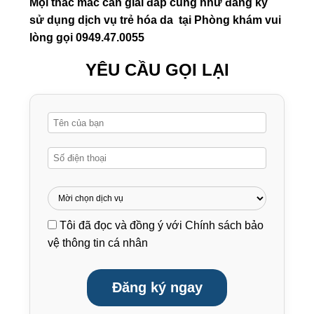
Để trẻ hóa da kịp Tết, không có một phương
pháp phù hợp cho tất cả, mà cần lựa chọn hoặc
kết hợp các phương pháp như Meso, Skin
Booster, Profhilo, Hifu, Karisma dựa trên tình
trạng da và thời gian còn lại.
Quan trọng nhất là bắt đầu sớm, chọn đúng liệu
trình và chăm sóc da đúng cách, để làn da
không chỉ đẹp trước Tết mà còn khỏe và ổn
định lâu dài.
Mọi thắc mắc cần giải đáp cũng như đăng ký
sử dụng dịch vụ trẻ hóa da tại Phòng khám vui
lòng gọi 0949.47.0055
YÊU CẦU GỌI LẠI