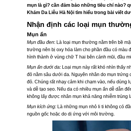
mụn là gì? cần đảm bảo những tiêu chí nào? 
Khám Da Liễu Hà Nội tìm hiểu trong bài viết dư
Nhận định các loại mụn thườn
Mụn ẩn
Mụn đầu đen
: Là loại mụn thường nằm trên bề mặt
trường nên bị oxy hóa làm cho phần đầu có màu 
hình thành ở vùng chữ T hai bên cánh mũi, đầu mũ
Mụn ẩn dưới da:
Loại mụn này rất khó nhìn thấy 
đỏ nằm sâu dưới da. Nguyên nhân do mụn trứng 
đỏ. Chúng rất nhạy cảm khi chạm vào, nếu dùng l
và dễ tạo sẹo. Nếu da có nhiều mụn ẩn dễ dẫn đ
không lấy được nhân mụn khả năng nhiễm trùng là
Mụn kích ứng:
Là những mụn nhỏ li ti không có 
nguồn gốc hoặc do dị ứng với môi trường.