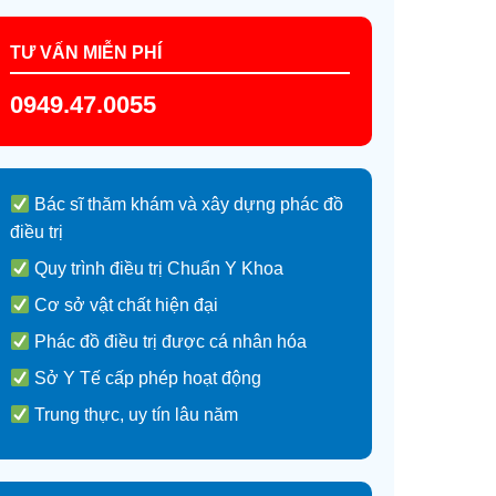
TƯ VẤN MIỄN PHÍ
0949.47.0055
Bác sĩ thăm khám và xây dựng phác đồ
điều trị
Quy trình điều trị Chuẩn Y Khoa
Cơ sở vật chất hiện đại
Phác đồ điều trị được cá nhân hóa
Sở Y Tế cấp phép hoạt động
Trung thực, uy tín lâu năm