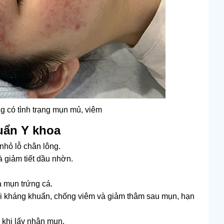
g có tình trạng mụn mủ, viêm
uẩn Y khoa
 nhỏ lỗ chân lông.
 giảm tiết dầu nhờn.
 mụn trứng cá.
ời kháng khuẩn, chống viêm và giảm thâm sau mụn, hạn
 khi lấy nhân mụn.