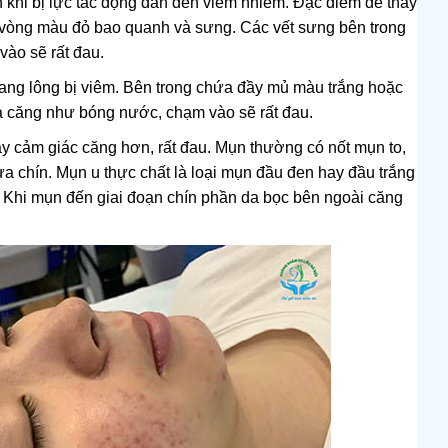
 khi bị lực tác động dẫn đến viêm nhiễm. Đặc điểm dễ thấy
i vòng màu đỏ bao quanh và sưng. Các vết sưng bên trong
ào sẽ rất đau.
nang lông bị viêm. Bên trong chứa đầy mủ màu trắng hoặc
và căng như bóng nước, chạm vào sẽ rất đau.
gây cảm giác căng hơn, rất đau. Mụn thường có nốt mụn to,
ưa chín. Mụn u thực chất là loại mụn đầu đen hay đầu trắng
. Khi mụn đến giai đoạn chín phần da bọc bên ngoài căng