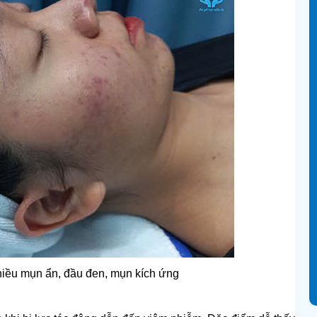
iều mụn ẩn, đầu đen, mụn kích ứng