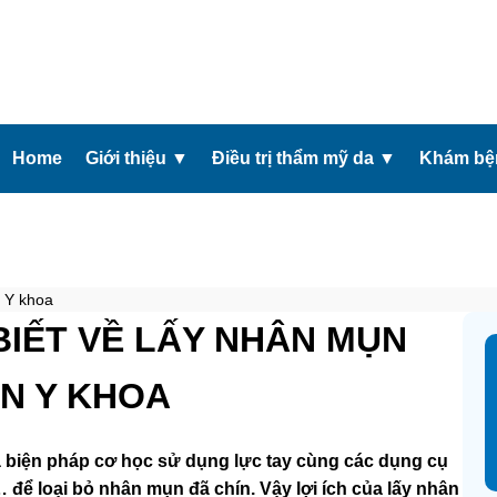
Home
Giới thiệu
▼
Điều trị thẩm mỹ da
▼
Khám bện
n Y khoa
BIẾT VỀ LẤY NHÂN MỤN
N Y KHOA
 biện pháp cơ học sử dụng lực tay cùng các dụng cụ
để loại bỏ nhân mụn đã chín. Vậy lợi ích của lấy nhân