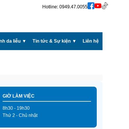
Hotline:
0949.47.0055
h da liễu
▼
Tin tức & Sự kiện
▼
Liên hệ
GIỜ LÀM VIỆC
8h30 - 19h30
Thứ 2 - Chủ nhật