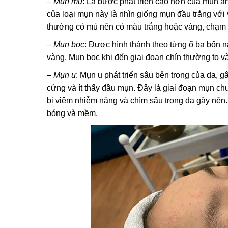
– Mụn mủ
: Là bước phát triển cao hơn của mụn ẩn
của loại mụn này là nhìn giống mụn đầu trắng vớ
thường có mủ nên có màu trắng hoặc vàng, chạm v
– Mụn bọc
: Được hình thành theo từng ổ ba bốn 
vàng. Mụn bọc khi đến giai đoạn chín thường to 
– Mụn u
: Mụn u phát triển sâu bên trong của da, 
cứng và ít thấy đầu mụn. Đây là giai đoạn mụn ch
bị viêm nhiễm nặng và chìm sâu trong da gây nên
bóng và mềm.