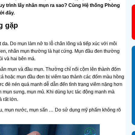
quy trình lấy nhân mụn ra sao? Cùng Hệ thống Phòng
ới đây.
g gặp
 da. Do mụn làm nở to lỗ chân lông và tiếp xúc với môi
đen, nhân mụn thường là hạt cứng. Mụn đầu đen thường
i và hai bên má.
nhân mụn và đầu mụn. Thường chỉ nổi cộm lên thành đốm
cá hoặc mụn đầu đen bị viêm tạo thành các đốm màu hồng
ực đè nén quá mạnh dễ dẫn đến tình trạng viêm nặng hơn
ến mụn sưng, mụn mủ. Khi dùng lực tác động mạnh mà
 rất lớn.
đầu, mụn nước, mụn sẩn … Do sử dụng mỹ phẩm không rõ