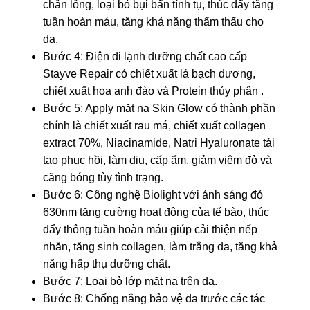
chân lông, loại bỏ bụi bẩn tính tụ, thúc đẩy tăng
tuần hoàn máu, tăng khả năng thẩm thấu cho
da.
Bước 4: Điện di lạnh dưỡng chất cao cấp
Stayve Repair có chiết xuất lá bạch dương,
chiết xuất hoa anh đào và Protein thủy phân .
Bước 5: Apply mặt nạ Skin Glow có thành phần
chính là chiết xuất rau má, chiết xuất collagen
extract 70%, Niacinamide, Natri Hyaluronate tái
tạo phục hồi, làm dịu, cấp ẩm, giảm viêm đỏ và
căng bóng tùy tình trạng.
Bước 6: Công nghệ Biolight với ánh sáng đỏ
630nm tăng cường hoạt động của tế bào, thúc
đẩy thông tuần hoàn máu giúp cải thiện nếp
nhăn, tăng sinh collagen, làm trắng da, tăng khả
năng hấp thụ dưỡng chất.
Bước 7: Loại bỏ lớp mặt nạ trên da.
Bước 8: Chống nắng bảo vệ da trước các tác