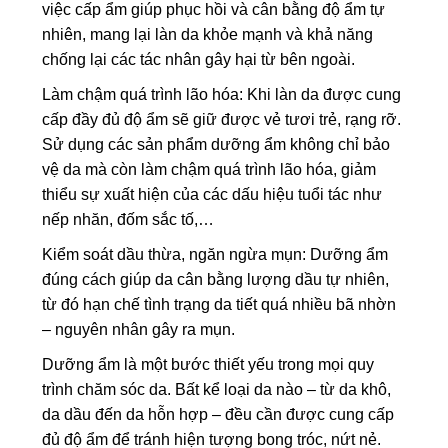
việc cấp ẩm giúp phục hồi và cân bằng độ ẩm tự
nhiên, mang lại làn da khỏe mạnh và khả năng
chống lại các tác nhân gây hại từ bên ngoài.
Làm chậm quá trình lão hóa: Khi làn da được cung
cấp đầy đủ độ ẩm sẽ giữ được vẻ tươi trẻ, rạng rỡ.
Sử dụng các sản phẩm dưỡng ẩm không chỉ bảo
vệ da mà còn làm chậm quá trình lão hóa, giảm
thiểu sự xuất hiện của các dấu hiệu tuổi tác như
nếp nhăn, đốm sắc tố,…
Kiểm soát dầu thừa, ngăn ngừa mụn: Dưỡng ẩm
đúng cách giúp da cân bằng lượng dầu tự nhiên,
từ đó hạn chế tình trạng da tiết quá nhiều bã nhờn
– nguyên nhân gây ra mụn.
Dưỡng ẩm là một bước thiết yếu trong mọi quy
trình chăm sóc da. Bất kể loại da nào – từ da khô,
da dầu đến da hỗn hợp – đều cần được cung cấp
đủ độ ẩm để tránh hiện tượng bong tróc, nứt nẻ.