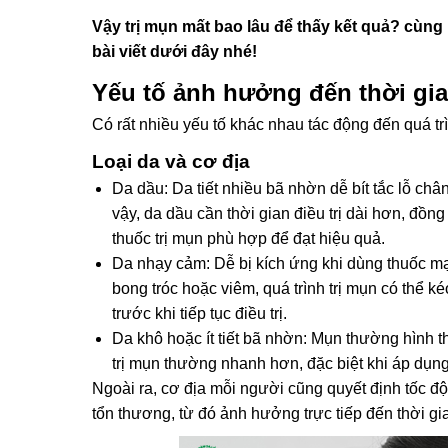
Vậy trị mụn mất bao lâu để thấy kết quả? cùn
bài viết dưới đây nhé!
Yếu tố ảnh hưởng đến thời gia
Có rất nhiều yếu tố khác nhau tác động đến quá tr
Loại da và cơ địa
Da dầu
: Da tiết nhiều bã nhờn dễ bít tắc lỗ châ
vậy, da dầu cần thời gian điều trị dài hơn, đồ
thuốc trị mụn phù hợp để đạt hiệu quả.
Da nhạy cảm
: Dễ bị kích ứng khi dùng thuốc m
bong tróc hoặc viêm, quá trình trị mụn có thể k
trước khi tiếp tục điều trị.
Da khô hoặc ít tiết bã nhờn
: Mụn thường hình th
trị mụn thường nhanh hơn, đặc biệt khi áp dụn
Ngoài ra, cơ địa mỗi người cũng quyết định tốc đ
tổn thương, từ đó ảnh hưởng trực tiếp đến thời gia