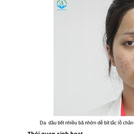
Da dầu tiết nhiều bã nhờn dễ bít tắc lỗ chân 
Thói quen sinh hoạt