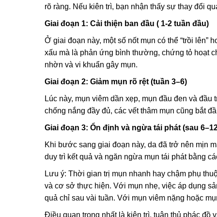
rõ ràng. Nếu kiên trì, bạn nhận thấy sự thay đổi q
Giai đoạn 1: Cải thiện ban đầu ( 1-2 tuần đầu)
Ở giai đoạn này, một số nốt mụn có thể “trồi lên” 
xấu mà là phản ứng bình thường, chứng tỏ hoạt ch
nhờn và vi khuẩn gây mụn.
Giai đoạn 2: Giảm mụn rõ rệt (tuần 3–6)
Lúc này, mụn viêm dần xẹp, mụn đầu đen và đầu t
chống nắng đầy đủ, các vết thâm mụn cũng bắt đ
Giai đoạn 3: Ổn định và ngừa tái phát (sau 6–12
Khi bước sang giai đoạn này, da đã trở nên mịn mà
duy trì kết quả và ngăn ngừa mụn tái phát bằng cá
Lưu ý: Thời gian trị mụn nhanh hay chậm phụ thuộ
và cơ sở thực hiện. Với mụn nhẹ, việc áp dụng s
quả chỉ sau vài tuần. Với mụn viêm nặng hoặc mụn
Điều quan trọng nhất là kiên trì, tuân thủ phác đồ 