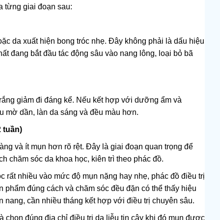
ua từng giai đoạn sau:
hoặc da xuất hiện bong tróc nhẹ. Đây không phải là dấu hiệu
ất đang bắt đầu tác động sâu vào nang lông, loại bỏ bã
rắng giảm đi đáng kể. Nếu kết hợp với dưỡng ẩm và
ầu mờ dần, làn da sáng và đều màu hơn.
 tuần)
ng và ít mụn hơn rõ rệt. Đây là giai đoạn quan trọng để
ch chăm sóc da khoa học, kiên trì theo phác đồ.
c rất nhiều vào mức độ mụn nặng hay nhẹ, phác đồ điều trị
ản phẩm đúng cách và chăm sóc đều đặn có thể thấy hiệu
 nang, cần nhiều tháng kết hợp với điều trị chuyên sâu.
và chọn đúng địa chỉ điều trị da liễu tin cậy khi đó mụn được