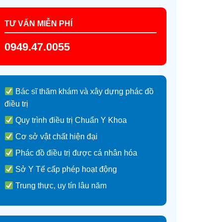
TƯ VẤN MIỄN PHÍ
0949.47.0055
Bác sĩ thăm khám và xây dựng phác đồ
điều trị
Quy trình điều trị Chuẩn Y Khoa
Cơ sở vật chất hiện đại
Phác đồ điều trị được cá nhân hóa
Sở Y Tế cấp phép hoạt động
Trung thực, uy tín lâu năm