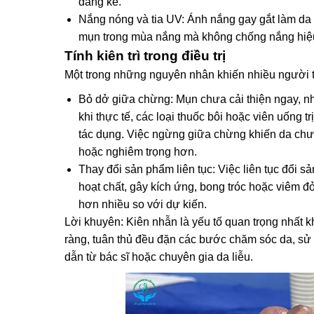
đáng kể.
Nắng nóng và tia UV: Ánh nắng gay gắt làm da 
mụn trong mùa nắng mà không chống nắng hiệu
Tính kiên trì trong điều trị
Một trong những nguyên nhân khiến nhiều người thấy
Bỏ dở giữa chừng: Mụn chưa cải thiện ngay, n
khi thực tế, các loại thuốc bôi hoặc viên uống t
tác dụng. Việc ngừng giữa chừng khiến da chưa
hoặc nghiêm trọng hơn.
Thay đổi sản phẩm liên tục: Việc liên tục đổi sả
hoạt chất, gây kích ứng, bong tróc hoặc viêm đỏ
hơn nhiều so với dự kiến.
Lời khuyên: Kiên nhẫn là yếu tố quan trọng nhất khi
ràng, tuân thủ đều đặn các bước chăm sóc da, sử 
dẫn từ bác sĩ hoặc chuyên gia da liễu.