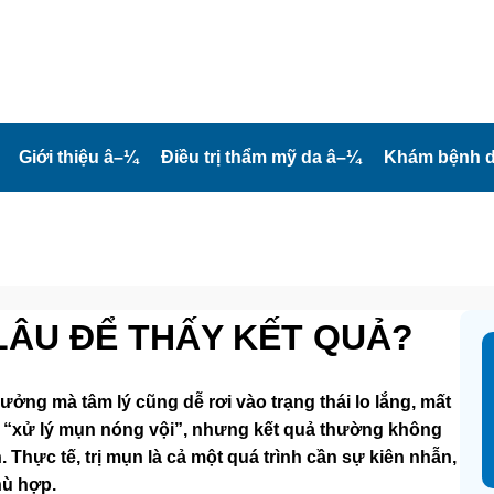
Giới thiệu
â–¼
Điều trị thẩm mỹ da
â–¼
Khám bệnh d
LÂU ĐỂ THẤY KẾT QUẢ?
ưởng mà tâm lý cũng dễ rơi vào trạng thái lo lắng, mất
ch “xử lý mụn nóng vội”, nhưng kết quả thường không
 Thực tế, trị mụn là cả một quá trình cần sự kiên nhẫn,
hù hợp.