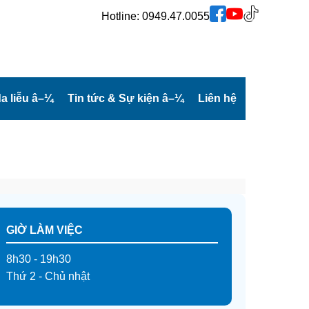
Hotline:
0949.47.0055
a liễu
â–¼
Tin tức & Sự kiện
â–¼
Liên hệ
GIỜ LÀM VIỆC
8h30 - 19h30
Thứ 2 - Chủ nhật