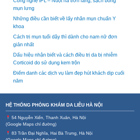
Công nghệ IPL – Nuột nà trơn láng, sạch bóng
mụn lưng
Những điều cần biết về lấy nhân mụn chuẩn Y
khoa
Cách trị mụn tuổi dậy thì dành cho nam nữ đơn
giản nhất
Dấu hiệu nhận biết và cách điều trị da bị nhiễm
Corticoid do sử dụng kem trộn
Điểm danh các dịch vụ làm đẹp hút khách dịp cuối
năm
HỆ THỐNG PHÒNG KHÁM DA LIỄU HÀ NỘI
54 Nguyễn Xiển, Thanh Xuân, Hà Nội
(
Google Maps chỉ đường
)
83 Trần Đại Nghĩa, Hai Bà Trưng, Hà Nội
(
Google Maps chỉ đường
)