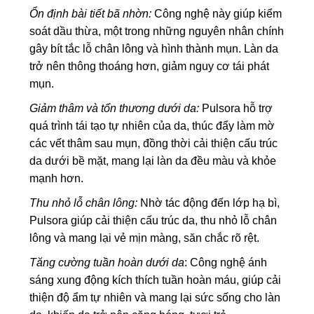
Ổn định bài tiết bã nhờn:
Công nghệ này giúp kiểm
soát dầu thừa, một trong những nguyên nhân chính
gây bít tắc lỗ chân lông và hình thành mụn. Làn da
trở nên thông thoáng hơn, giảm nguy cơ tái phát
mụn.
Giảm thâm và tổn thương dưới da:
Pulsora hỗ trợ
quá trình tái tạo tự nhiên của da, thúc đẩy làm mờ
các vết thâm sau mụn, đồng thời cải thiện cấu trúc
da dưới bề mặt, mang lại làn da đều màu và khỏe
mạnh hơn.
Thu nhỏ lỗ chân lông:
Nhờ tác động đến lớp hạ bì,
Pulsora giúp cải thiện cấu trúc da, thu nhỏ lỗ chân
lông và mang lại vẻ mịn màng, săn chắc rõ rệt.
Tăng cường tuần hoàn dưới da
: Công nghệ ánh
sáng xung động kích thích tuần hoàn máu, giúp cải
thiện độ ẩm tự nhiên và mang lại sức sống cho làn