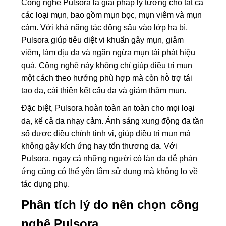
Công nghệ Pulsora là giải pháp lý tưởng cho tất cả
các loại mụn, bao gồm mụn bọc, mụn viêm và mụn
cám. Với khả năng tác động sâu vào lớp hạ bì,
Pulsora giúp tiêu diệt vi khuẩn gây mụn, giảm
viêm, làm dịu da và ngăn ngừa mụn tái phát hiệu
quả. Công nghệ này không chỉ giúp điều trị mụn
một cách theo hướng phù hợp mà còn hỗ trợ tái
tạo da, cải thiện kết cấu da và giảm thâm mụn.
Đặc biệt, Pulsora hoàn toàn an toàn cho mọi loại
da, kể cả da nhạy cảm. Ánh sáng xung động đa tần
số được điều chỉnh tinh vi, giúp điều trị mụn mà
không gây kích ứng hay tổn thương da. Với
Pulsora, ngay cả những người có làn da dễ phản
ứng cũng có thể yên tâm sử dụng mà không lo về
tác dụng phụ.
Phân tích lý do nên chọn công
nghệ Pulsora