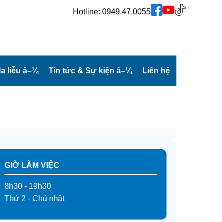
Hotline:
0949.47.0055
a liễu
â–¼
Tin tức & Sự kiện
â–¼
Liên hệ
GIỜ LÀM VIỆC
8h30 - 19h30
Thứ 2 - Chủ nhật