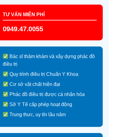
TƯ VẤN MIỄN PHÍ
0949.47.0055
Bác sĩ thăm khám và xây dựng phác đồ
điều trị
Quy trình điều trị Chuẩn Y Khoa
Cơ sở vật chất hiện đại
Phác đồ điều trị được cá nhân hóa
Sở Y Tế cấp phép hoạt động
Trung thực, uy tín lâu năm