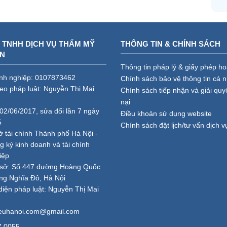
 TNHH DỊCH VỤ THẨM MỸ
THÔNG TIN & CHÍNH SÁCH
AN
Thông tin pháp lý & giấy phép h
nh nghiệp: 0107873462
Chính sách bảo vệ thông tin cá 
heo pháp luật: Nguyễn Thị Mai
Chính sách tiếp nhận và giải quy
nại
02/06/2017, sửa đổi lần 7 ngày
Điều khoản sử dụng website
5
Chính sách đặt lịch/tư vấn dịch v
ở tài chính Thành phố Hà Nội -
 ký kinh doanh và tài chính
iệp
ụ sở: Số 447 đường Hoàng Quốc
ng Nghĩa Đô, Hà Nội
diện pháp luật: Nguyễn Thị Mai
ieuhanoi.com@gmail.com
7.0055