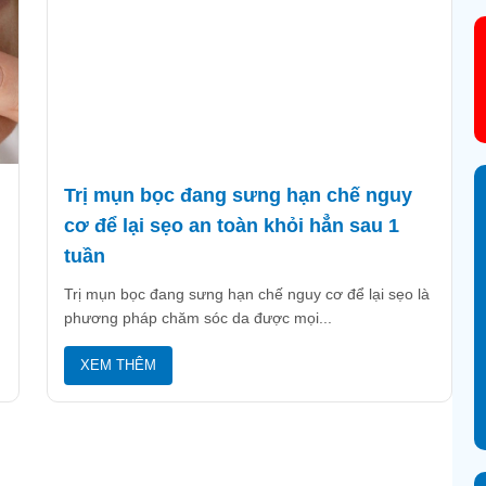
Trị mụn bọc đang sưng hạn chế nguy
cơ để lại sẹo an toàn khỏi hẳn sau 1
tuần
Trị mụn bọc đang sưng hạn chế nguy cơ để lại sẹo là
phương pháp chăm sóc da được mọi...
XEM THÊM