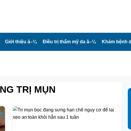
Giới thiệu
â–¼
Điều trị thẩm mỹ da
â–¼
Khám bệnh d
NG TRỊ MỤN