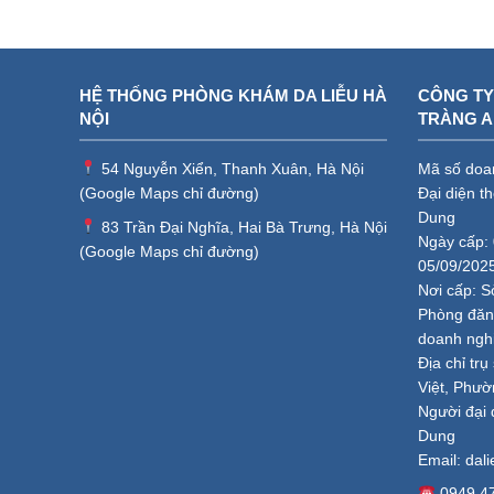
HỆ THỐNG PHÒNG KHÁM DA LIỄU HÀ
CÔNG TY
NỘI
TRÀNG 
54 Nguyễn Xiển, Thanh Xuân, Hà Nội
Mã số doa
(
Google Maps chỉ đường
)
Đại diện t
Dung
83 Trần Đại Nghĩa, Hai Bà Trưng, Hà Nội
Ngày cấp: 
(
Google Maps chỉ đường
)
05/09/202
Nơi cấp: S
Phòng đăng
doanh ngh
Địa chỉ tr
Việt, Phườ
Người đại 
Dung
Email:
dal
0949.4