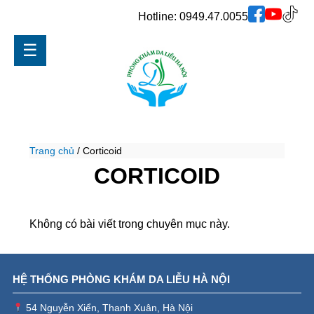
Hotline:
0949.47.0055
☰
Trang chủ
/
Corticoid
CORTICOID
Không có bài viết trong chuyên mục này.
HỆ THỐNG PHÒNG KHÁM DA LIỄU HÀ NỘI
54 Nguyễn Xiển, Thanh Xuân, Hà Nội