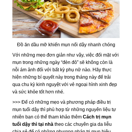
Đồ ăn dầu mỡ khiến mụn nổi dậy nhanh chóng
Với những mẹo đơn giản như vậy, việc đối mặt với
mụn trong những ngày “đèn đỏ” sẽ không còn là
nỗi ám ảnh đối với bất kỳ phụ nữ nào. Hãy thực
hiện những bí quyết này trong tháng này để trải
qua chu kỳ kinh nguyệt với vẻ ngoại hình xinh đẹp
và sức khỏe tốt hơn nhé.
>>> Để có những mẹo và phương pháp điều trị
mụn tuổi dậy thì phù hợp từ những nguyên liệu tự
nhiên bạn có thể tham khảo thêm
Cách trị mụn
tuổi dậy thì tại nhà
theo các chuyên gia da liễu
chia sẻ để có những phương pháp trị mụn hiệu