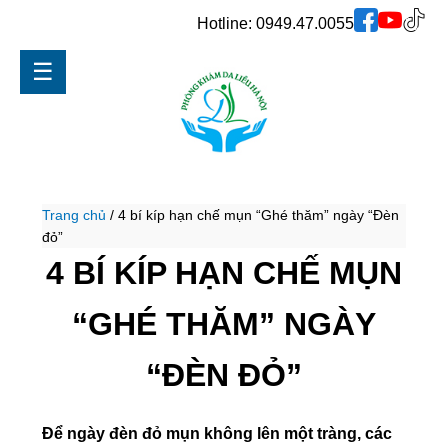
Hotline:
0949.47.0055
☰
Trang chủ
/
4 bí kíp hạn chế mụn “Ghé thăm” ngày “Đèn
đỏ”
4 BÍ KÍP HẠN CHẾ MỤN
“GHÉ THĂM” NGÀY
“ĐÈN ĐỎ”
Để ngày đèn đỏ mụn không lên một tràng, các