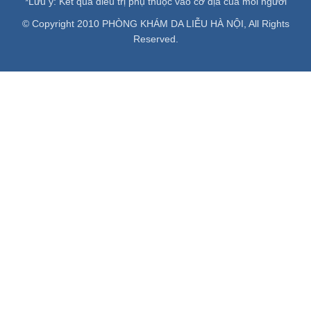
*Lưu ý: Kết quả điều trị phụ thuộc vào cơ địa của mỗi người
© Copyright 2010 PHÒNG KHÁM DA LIỄU HÀ NỘI, All Rights
Reserved.