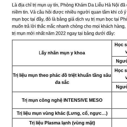
Là địa chỉ trị mụn uy tín, Phòng Khám Da Liễu Hà Nội đã
niềm tin. Và câu hỏi được nhiều người quan tâm khi có ý đ
mụn bọc tại đây, đó là bảng giá dịch vụ trị mụn bọc tại
muốn trả lời thắc mắc nhanh chóng cho mọi khách hàng,
trị mụn mới nhất năm 2022 ngay tại bảng dưới đây:
Học s
L
ấy nhân mụn y khoa
Ngườ
Học s
Trị liệu mụn theo phác đồ triệt khuẩn tầng sâu
đa sắc
Ngườ
Trị mụn công nghệ INTENSIVE MESO
Trị liệu mụn vùng khác (Lưng, cổ, ngực…)
Trị liệu Plasma lạnh (vùng mặt)