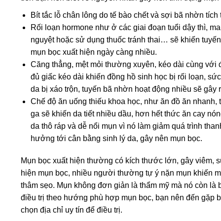
Bít tắc lỗ chân lông do tế bào chết và sợi bã nhờn tích 
Rối loạn hormone như ở các giai đoạn tuổi dậy thì, man
nguyệt hoặc sử dụng thuốc tránh thai… sẽ khiến tuyế
mụn bọc xuất hiện ngày càng nhiều.
Căng thẳng, mệt mỏi thường xuyên, kéo dài cùng với đ
đủ giấc kéo dài khiến đồng hồ sinh học bị rối loạn, sức
da bị xáo trộn, tuyến bã nhờn hoạt động nhiều sẽ gây 
Chế độ ăn uống thiếu khoa học, như ăn đồ ăn nhanh,
ga sẽ khiến da tiết nhiều dầu, hơn hết thức ăn cay nón
da thô ráp và dễ nổi mụn vì nó làm giảm quá trình than
hưởng tới cân bằng sinh lý da, gây nên mụn bọc.
Mụn bọc xuất hiện thường có kích thước lớn, gây viêm, s
hiện mụn bọc, nhiều người thường tự ý nặn mụn khiến mụ
thâm sẹo. Mụn không đơn giản là thẩm mỹ mà nó còn là bệ
điều trị theo hướng phù hợp mụn bọc, bạn nên đến gặp b
chọn địa chỉ uy tín để điều trị.