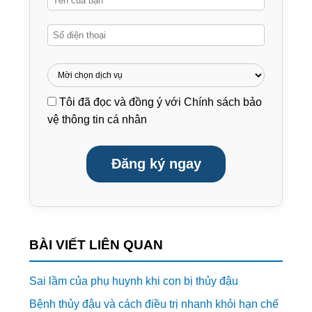
Tôi đã đọc và đồng ý với
Chính sách bảo
vệ thông tin cá nhân
Đăng ký ngay
BÀI VIẾT LIÊN QUAN
Sai lầm của phụ huynh khi con bị thủy đậu
Bệnh thủy đậu và cách điều trị nhanh khỏi hạn chế