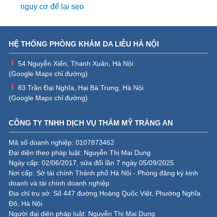
nguy cơ để lại sẹo
HỆ THỐNG PHÒNG KHÁM DA LIỄU HÀ NỘI
54 Nguyễn Xiển, Thanh Xuân, Hà Nội
(
Google Maps chỉ đường
)
83 Trần Đại Nghĩa, Hai Bà Trưng, Hà Nội
(
Google Maps chỉ đường
)
CÔNG TY TNHH DỊCH VỤ THẨM MỸ TRÀNG AN
Mã số doanh nghiệp: 0107873462
Đại diện theo pháp luật: Nguyễn Thị Mai Dung
Ngày cấp: 02/06/2017, sửa đổi lần 7 ngày 05/09/2025
Nơi cấp: Sở tài chính Thành phố Hà Nội - Phòng đăng ký kinh
doanh và tài chính doanh nghiệp
Địa chỉ trụ sở: Số 447 đường Hoàng Quốc Việt, Phường Nghĩa
Đô, Hà Nội
Người đại diện pháp luật: Nguyễn Thị Mai Dung