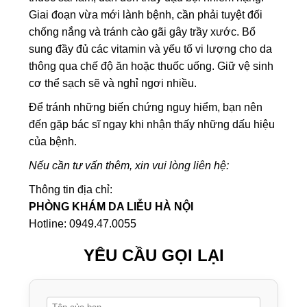
Giai đoạn vừa mới lành bệnh, cần phải tuyệt đối
chống nắng và tránh cào gãi gây trầy xước. Bổ
sung đầy đủ các vitamin và yếu tố vi lượng cho da
thông qua chế độ ăn hoặc thuốc uống. Giữ vệ sinh
cơ thể sạch sẽ và nghỉ ngơi nhiều.
Để tránh những biến chứng nguy hiểm, bạn nên
đến gặp bác sĩ ngay khi nhận thấy những dấu hiệu
của bệnh.
Nếu cần tư vấn thêm, xin vui lòng liên hệ:
Thông tin địa chỉ:
PHÒNG KHÁM DA LIỄU HÀ NỘI
Hotline:
0949.47.0055
YÊU CẦU GỌI LẠI