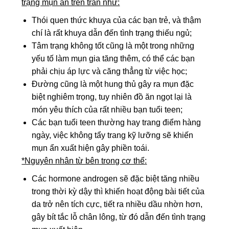
trạng mụn ẩn trên trán như:
Thói quen thức khuya của các bạn trẻ, và thậm
chí là rất khuya dẫn đến tình trạng thiếu ngủ;
Tâm trạng không tốt cũng là một trong những
yếu tố làm mụn gia tăng thêm, có thể các bạn
phải chịu áp lực và căng thẳng từ việc học;
Đường cũng là một hung thủ gây ra mụn đặc
biệt nghiêm trọng, tuy nhiên đồ ăn ngọt lại là
món yêu thích của rất nhiều bạn tuổi teen;
Các bạn tuổi teen thường hay trang điểm hàng
ngày, việc không tẩy trang kỹ lưỡng sẽ khiến
mụn ẩn xuất hiện gây phiền toái.
*Nguyên nhân từ bên trong cơ thể
:
Các hormone androgen sẽ đặc biệt tăng nhiều
trong thời kỳ dậy thì khiến hoạt động bài tiết của
da trở nên tích cực, tiết ra nhiều dầu nhờn hơn,
gây bít tắc lỗ chân lông, từ đó dẫn đến tình trạng