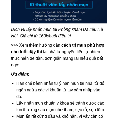
Dịch vụ lấy nhân mụn tại Phòng khám Da liễu Hà
Nội. Giá chỉ từ 160k/buổi điều trị
>>> Xem thêm hướng dẫn
cách trị mụn phù hợp
cho tuổi dậy thì
tại nhà từ nguyên liệu tự nhiên
thực hiện dễ dàn, đơn giản mang lại hiệu quả bất
ngờ.
Ưu điểm:
Hạn chế bệnh nhân tự ý nặn mụn tại nhà, từ đó
ngăn ngừa các vi khuẩn từ tay xâm nhập vào
da.
Lấy nhân mụn chuẩn y khoa sẽ tránh được các
tổn thương sau mụn như thâm, sẹo rỗ, sẹo lõm.
Mụn ẩn rất cứng đầu và khó nặn, vì vậy cần có