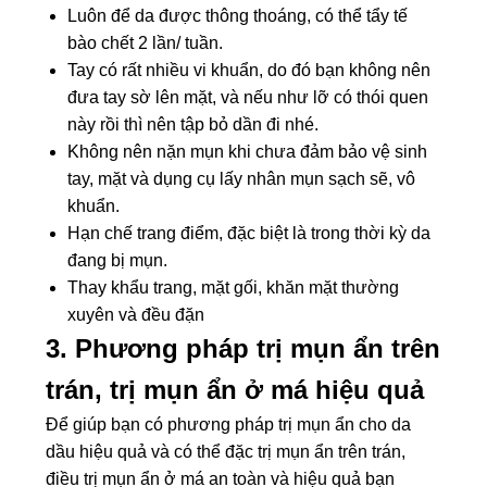
Luôn để da được thông thoáng, có thể tẩy tế
bào chết 2 lần/ tuần.
Tay có rất nhiều vi khuẩn, do đó bạn không nên
đưa tay sờ lên mặt, và nếu như lỡ có thói quen
này rồi thì nên tập bỏ dần đi nhé.
Không nên nặn mụn khi chưa đảm bảo vệ sinh
tay, mặt và dụng cụ lấy nhân mụn sạch sẽ, vô
khuẩn.
Hạn chế trang điểm, đặc biệt là trong thời kỳ da
đang bị mụn.
Thay khẩu trang, mặt gối, khăn mặt thường
xuyên và đều đặn
3.
Phương pháp trị mụn ẩn trên
trán, trị mụn ẩn ở má hiệu quả
Để giúp bạn có phương pháp trị mụn ẩn cho da
dầu hiệu quả và có thể đặc trị mụn ẩn trên trán,
điều trị mụn ẩn ở má an toàn và hiệu quả bạn