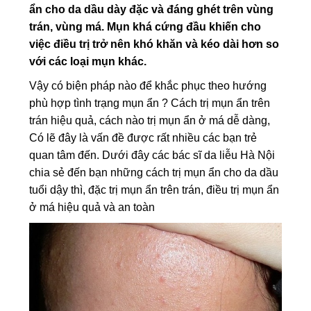
ẩn cho da dầu dày đặc và đáng ghét trên vùng
trán, vùng má. Mụn khá cứng đầu khiến cho
việc điều trị trở nên khó khăn và kéo dài hơn so
với các loại mụn khác.
Vậy có biện pháp nào để khắc phục theo hướng
phù hợp tình trạng mụn ẩn ? Cách trị mụn ẩn trên
trán hiệu quả, cách nào trị mụn ẩn ở má dễ dàng,
Có lẽ đây là vấn đề được rất nhiều các bạn trẻ
quan tâm đến. Dưới đây các bác sĩ da liễu Hà Nội
chia sẻ đến bạn những cách trị mụn ẩn cho da dầu
tuổi dậy thì, đặc trị mụn ẩn trên trán, điều trị mụn ẩn
ở má hiệu quả và an toàn