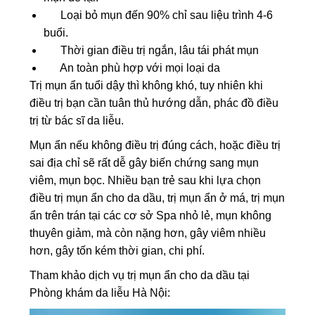
Loại bỏ mụn đến 90% chỉ sau liệu trình 4-6
buổi.
Thời gian điều trị ngắn, lâu tái phát mụn
An toàn phù hợp với mọi loại da
Trị mụn ẩn tuổi dậy thì không khó, tuy nhiên khi
điều trị bạn cần tuân thủ hướng dẫn, phác đồ điều
trị từ bác sĩ da liễu.
Mụn ẩn nếu không điều trị đúng cách, hoặc điều trị
sai địa chỉ sẽ rất dễ gây biến chứng sang mụn
viêm, mụn bọc. Nhiều bạn trẻ sau khi lựa chọn
điều trị mụn ẩn cho da dầu, trị mụn ẩn ở má, trị mụn
ẩn trên trán tại các cơ sở Spa nhỏ lẻ, mụn không
thuyên giảm, mà còn nặng hơn, gây viêm nhiều
hơn, gây tốn kém thời gian, chi phí.
Tham khảo dịch vụ trị mụn ẩn cho da dầu tại
Phòng khám da liễu Hà Nội: