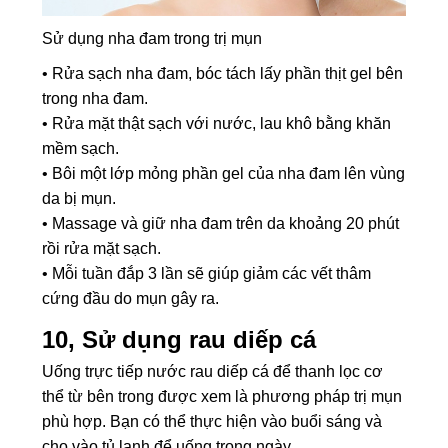
Sử dụng nha đam trong trị mụn
• Rửa sạch nha đam, bóc tách lấy phần thịt gel bên
trong nha đam.
• Rửa mặt thật sạch với nước, lau khô bằng khăn
mềm sạch.
• Bôi một lớp mỏng phần gel của nha đam lên vùng
da bị mụn.
• Massage và giữ nha đam trên da khoảng 20 phút
rồi rửa mặt sạch.
• Mỗi tuần đắp 3 lần sẽ giúp giảm các vết thâm
cứng đầu do mụn gây ra.
10, Sử dụng rau diếp cá
Uống trực tiếp nước rau diếp cá để thanh lọc cơ
thể từ bên trong được xem là phương pháp trị mụn
phù hợp. Bạn có thể thực hiện vào buổi sáng và
cho vào tủ lạnh để uống trong ngày.