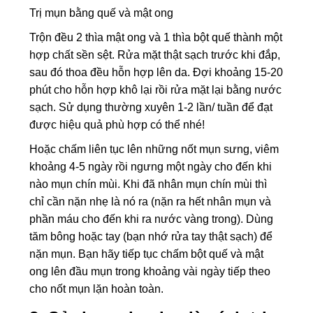
Trị mụn bằng quế và mật ong
Trộn đều 2 thìa mật ong và 1 thìa bột quế thành một
hợp chất sền sệt. Rửa mặt thật sạch trước khi đắp,
sau đó thoa đều hỗn hợp lên da. Đợi khoảng 15-20
phút cho hỗn hợp khô lại rồi rửa mặt lại bằng nước
sạch. Sử dụng thường xuyên 1-2 lần/ tuần để đạt
được hiệu quả phù hợp có thể nhé!
Hoặc chấm liên tục lên những nốt mụn sưng, viêm
khoảng 4-5 ngày rồi ngưng một ngày cho đến khi
nào mụn chín mùi. Khi đã nhân mụn chín mùi thì
chỉ cần nặn nhẹ là nó ra (nặn ra hết nhân mụn và
phần máu cho đến khi ra nước vàng trong). Dùng
tăm bông hoặc tay (bạn nhớ rửa tay thật sạch) để
nặn mụn. Bạn hãy tiếp tục chấm bột quế và mật
ong lên đầu mụn trong khoảng vài ngày tiếp theo
cho nốt mụn lặn hoàn toàn.