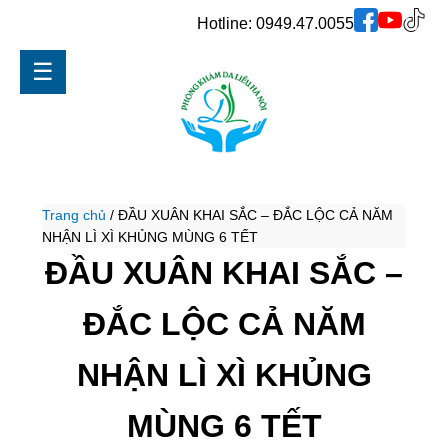
Hotline:
0949.47.0055
☰
Trang chủ
/
ĐẦU XUÂN KHAI SẮC – ĐẮC LỘC CẢ NĂM
NHẬN LÌ XÌ KHỦNG MÙNG 6 TẾT
ĐẦU XUÂN KHAI SẮC –
ĐẮC LỘC CẢ NĂM
NHẬN LÌ XÌ KHỦNG
MÙNG 6 TẾT