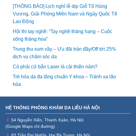
[THÔNG BÁO] Lịch nghỉ lễ dịp Giỗ Tổ Hùng
Vương, Giải Phóng Miền Nam và Ngày Quốc Tế
Lao Động
Hội thi tay nghề: “Tay nghề thăng hạng – Cuộc
sống thăng hoa”
Trung thu sum vầy – Ưu đãi tràn đầy/Off tới 25%
dịch vụ chăm sóc da
Có phải cứ bắn Laser là cải thiện nám?
Trẻ hóa da đa tầng chuẩn Y khoa – Tránh xa lão
hóa
HỆ THỐNG PHÒNG KHÁM DA LIỄU HÀ NỘI
54 Nguyễn Xiển, Thanh Xuân, Hà Nội
(
Google Maps chỉ đường
)
83 Trần Đại Nghĩa, Hai Bà Trưng, Hà Nội