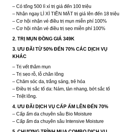
– Có tổng 500 lì xì trị giá đến 100 triệu
– Nhận ngay LÌ XÌ TIỀN MẶT trị giá lên đến 18 triệu
– Cơ hội nhận vé điều trị mụn miễn phí 100%
– Cơ hội nhận vé điều trị sẹo miễn phí 100%
2. TRỊ MỤN ĐỒNG GIÁ 349K
3. ƯU ĐÃI TỪ 50% ĐẾN 70% CÁC DỊCH VỤ
KHÁC
– Trị vết thâm mụn
– Trị sẹo rỗ, lỗ chân lông
– Chăm sóc da, trắng sáng, trẻ hóa
– Điều trị sắc tố da: Nám, tàn nhang, bớt sắc tố
– Triệt lông.
4. ƯU ĐÃI DỊCH VỤ CẤP ẨM LÊN ĐẾN 70%
– Cấp ẩm da chuyên sâu Bio Moisture
– Cấp ẩm da chuyên sâu Intensive Moisture
5. CHƯƠNG TRÌNH MUA COMBO DỊCH VỤ