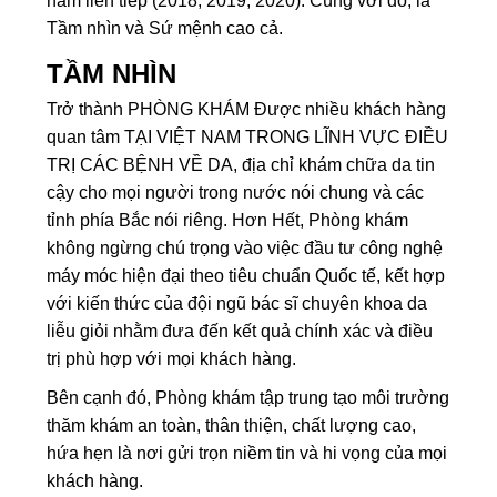
năm liên tiếp (2018, 2019, 2020). Cùng với đó, là
Tầm nhìn và Sứ mệnh cao cả.
TẦM NHÌN
Trở thành PHÒNG KHÁM Được nhiều khách hàng
quan tâm TẠI VIỆT NAM TRONG LĨNH VỰC ĐIỀU
TRỊ CÁC BỆNH VỀ DA, địa chỉ khám chữa da tin
cậy cho mọi người trong nước nói chung và các
tỉnh phía Bắc nói riêng. Hơn Hết, Phòng khám
không ngừng chú trọng vào việc đầu tư công nghệ
máy móc hiện đại theo tiêu chuẩn Quốc tế, kết hợp
với kiến thức của đội ngũ bác sĩ chuyên khoa da
liễu giỏi nhằm đưa đến kết quả chính xác và điều
trị phù hợp với mọi khách hàng.
Bên cạnh đó, Phòng khám tập trung tạo môi trường
thăm khám an toàn, thân thiện, chất lượng cao,
hứa hẹn là nơi gửi trọn niềm tin và hi vọng của mọi
khách hàng.