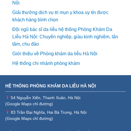
Nội
Giải thưởng dịch vụ trị mụn y khoa uy tín được
khách hàng bình chọn
Đội ngũ bác sĩ da liễu hệ thống Phòng Khám Da
Liễu Hà Nội: Chuyên nghiệp, giàu kinh nghiệm, tân
tâm, chu đáo
Giới thiệu về Phòng khám da liễu Hà Nội
Hệ thống chi nhánh phòng khám
HỆ THỐNG PHÒNG KHÁM DA LIỄU HÀ NỘI
54 Nguyễn Xiển, Thanh Xuân, Hà Nội
(
Google Maps chỉ đường
)
83 Trần Đại Nghĩa, Hai Bà Trưng, Hà Nội
(
Google Maps chỉ đường
)