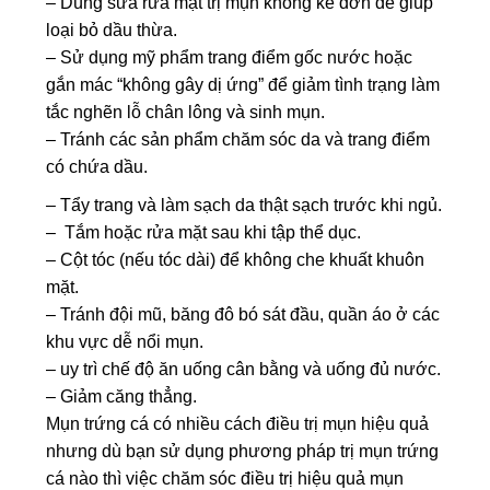
– Dùng sữa rửa mặt trị mụn không kê đơn để giúp
loại bỏ dầu thừa.
– Sử dụng mỹ phẩm trang điểm gốc nước hoặc
gắn mác “không gây dị ứng” để giảm tình trạng làm
tắc nghẽn lỗ chân lông và sinh mụn.
– Tránh các sản phẩm chăm sóc da và trang điểm
có chứa dầu.
– Tẩy trang và làm sạch da thật sạch trước khi ngủ.
– Tắm hoặc rửa mặt sau khi tập thể dục.
– Cột tóc (nếu tóc dài) để không che khuất khuôn
mặt.
– Tránh đội mũ, băng đô bó sát đầu, quần áo ở các
khu vực dễ nổi mụn.
– uy trì chế độ ăn uống cân bằng và uống đủ nước.
– Giảm căng thẳng.
Mụn trứng cá có nhiều cách điều trị mụn hiệu quả
nhưng dù bạn sử dụng phương pháp trị mụn trứng
cá nào thì việc chăm sóc điều trị hiệu quả mụn