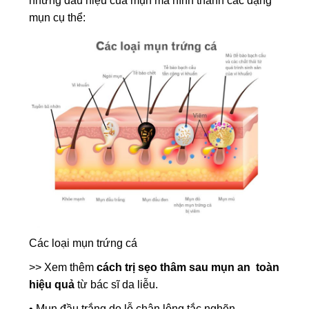
những dấu hiệu của mụn mà hình thành các dạng
mụn cụ thể:
Các loại mụn trứng cá
>> Xem thêm
cách trị sẹo thâm sau mụn an toàn
hiệu quả
từ bác sĩ da liễu.
• Mụn đầu trắng do lỗ chân lông tắc nghẽn