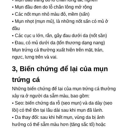
• Mụn đầu đen do lỗ chân lông mở rộng
• Các nốt mụn nhỏ màu đỏ, mềm (sẩn)
• Mụn nhọt (mụn mủ), là những nốt sẩn có mủ ở
đầu
• Các cục u lớn, rắn, gây đau dưới da (nốt sần)
• Đau, có mủ dưới da (tổn thương dạng nang)
Mụn trứng cá thường xuất hiện trên mặt, trán,
ngực, lưng trên và vai.
3, Biến chứng để lại của mụn
trứng cá
Những biến chứng để lại của mụn trứng cá thường
xảy ra ở người da sẫm màu, bao gồm:
• Sẹo: biến chứng da rỗ (sẹo mụn) và da dày (sẹo
lồi) có thể tồn tại lâu dài sau khi mụn đã lành.
• Da thay đổi: sau khi hết mụn, vùng da bị ảnh
hưởng có thể sẫm màu hơn (tăng sắc tố) hoặc