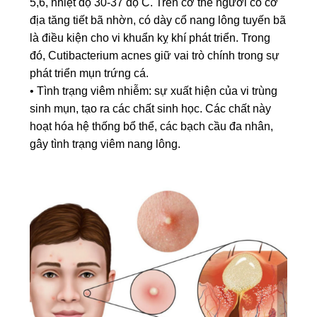
5,6, nhiệt độ 30-37 độ C. Trên cơ thể người có cơ
địa tăng tiết bã nhờn, có dày cổ nang lông tuyến bã
là điều kiện cho vi khuẩn kỵ khí phát triển. Trong
đó, Cutibacterium acnes giữ vai trò chính trong sự
phát triển mụn trứng cá.
• Tình trạng viêm nhiễm: sự xuất hiện của vi trùng
sinh mụn, tạo ra các chất sinh học. Các chất này
hoạt hóa hệ thống bổ thể, các bạch cầu đa nhân,
gây tình trạng viêm nang lông.