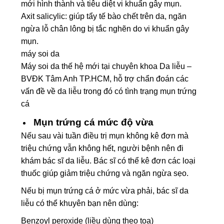
mới hình thành và tiêu diệt vi khuẩn gây mụn.
Axit salicylic: giúp tẩy tế bào chết trên da, ngăn
ngừa lỗ chân lông bị tắc nghẽn do vi khuẩn gây
mụn.
máy soi da
Máy soi da thế hệ mới tại chuyên khoa Da liễu –
BVĐK Tâm Anh TP.HCM, hỗ trợ chẩn đoán các
vấn đề về da liễu trong đó có tình trạng mụn trứng
cá
Mụn trứng cá mức độ vừa
Nếu sau vài tuần điều trị mụn không kê đơn mà
triệu chứng vẫn không hết, người bệnh nên đi
khám bác sĩ da liễu. Bác sĩ có thể kê đơn các loại
thuốc giúp giảm triệu chứng và ngăn ngừa sẹo.
Nếu bị mụn trứng cá ở mức vừa phải, bác sĩ da
liễu có thể khuyên bạn nên dùng:
Benzoyl peroxide (liều dùng theo toa)