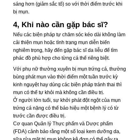
sáng hơn (giảm sắc tố) so với thời điểm trước khi
bị mụn.
4, Khi nào cần gặp bác sĩ?
Nếu các biện pháp tự chăm sóc kéo dài không làm
cải thiện mụn hoặc tình trạng mụn diễn biến
nghiêm trọng, hãy đến gặp bác sĩ da liễu để tìm
phác đồ phù hợp cho từng cá thể riêng biệt.
Với phụ nữ thường xuyên bị mụn trứng cá, thường
bùng phát mụn vào thời điểm một tuần trước kỳ
kinh nguyệt hay dùng các biện pháp tránh thai thì
mụn có thể tự khỏi mà không cần điều trị.
Ở người lớn tuổi, sự khởi phát đột ngột của mụn
trứng cá nặng có thể báo hiệu một bệnh lý có từ
trước cần được điều trị.
Cơ quan Quản lý Thực phẩm và Dược phẩm
(FDA) cảnh báo rằng một số loại kem dưỡng da,
sữa rửa mặt trị mụn không kê đơn có thể gây ra