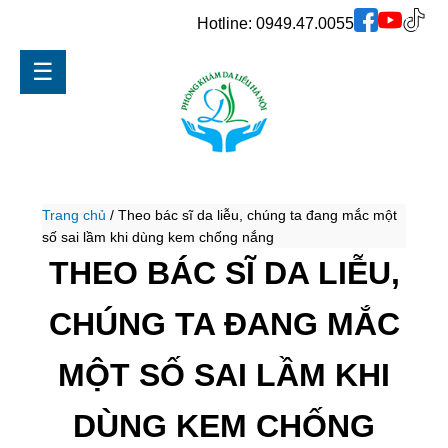
Hotline:
0949.47.0055
☰
Trang chủ
/
Theo bác sĩ da liễu, chúng ta đang mắc một
số sai lầm khi dùng kem chống nắng
THEO BÁC SĨ DA LIỄU,
CHÚNG TA ĐANG MẮC
MỘT SỐ SAI LẦM KHI
DÙNG KEM CHỐNG