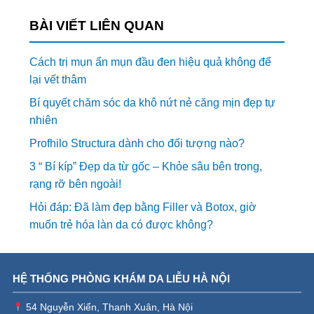
BÀI VIẾT LIÊN QUAN
Cách trị mụn ẩn mụn đầu đen hiệu quả không để
lại vết thâm
Bí quyết chăm sóc da khô nứt nẻ căng mịn đẹp tự
nhiên
Profhilo Structura dành cho đối tượng nào?
3 “ Bí kíp” Đẹp da từ gốc – Khỏe sâu bên trong,
rạng rỡ bên ngoài!
Hỏi đáp: Đã làm đẹp bằng Filler và Botox, giờ
muốn trẻ hóa làn da có được không?
HỆ THỐNG PHÒNG KHÁM DA LIỄU HÀ NỘI
54 Nguyễn Xiển, Thanh Xuân, Hà Nội