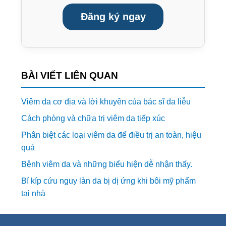
Đăng ký ngay
BÀI VIẾT LIÊN QUAN
Viêm da cơ địa và lời khuyên của bác sĩ da liễu
Cách phòng và chữa trị viêm da tiếp xúc
Phân biệt các loại viêm da để điều trị an toàn, hiệu
quả
Bệnh viêm da và những biểu hiện dễ nhận thấy.
Bí kíp cứu nguy làn da bị dị ứng khi bôi mỹ phẩm
tại nhà