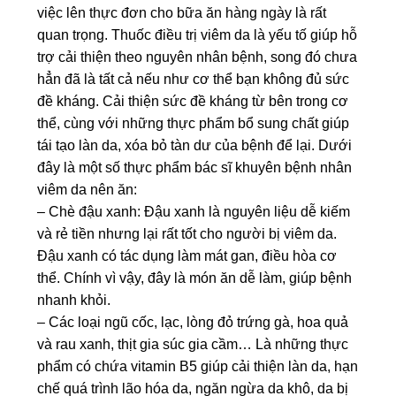
việc lên thực đơn cho bữa ăn hàng ngày là rất
quan trọng. Thuốc điều trị viêm da là yếu tố giúp hỗ
trợ cải thiện theo nguyên nhân bệnh, song đó chưa
hẳn đã là tất cả nếu như cơ thể bạn không đủ sức
đề kháng. Cải thiện sức đề kháng từ bên trong cơ
thể, cùng với những thực phẩm bổ sung chất giúp
tái tạo làn da, xóa bỏ tàn dư của bệnh để lại. Dưới
đây là một số thực phẩm bác sĩ khuyên bệnh nhân
viêm da nên ăn:
– Chè đậu xanh: Đậu xanh là nguyên liệu dễ kiếm
và rẻ tiền nhưng lại rất tốt cho người bị viêm da.
Đậu xanh có tác dụng làm mát gan, điều hòa cơ
thể. Chính vì vậy, đây là món ăn dễ làm, giúp bệnh
nhanh khỏi.
– Các loại ngũ cốc, lạc, lòng đỏ trứng gà, hoa quả
và rau xanh, thịt gia súc gia cầm… Là những thực
phẩm có chứa vitamin B5 giúp cải thiện làn da, hạn
chế quá trình lão hóa da, ngăn ngừa da khô, da bị