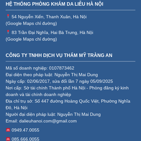
HỆ THỐNG PHÒNG KHÁM DA LIỄU HÀ NỘI
54 Nguyễn Xiển, Thanh Xuân, Hà Nội
(
Google Maps chỉ đường
)
83 Trần Đại Nghĩa, Hai Bà Trưng, Hà Nội
(
Google Maps chỉ đường
)
CÔNG TY TNHH DỊCH VỤ THẨM MỸ TRÀNG AN
Mã số doanh nghiệp: 0107873462
Đại diện theo pháp luật: Nguyễn Thị Mai Dung
Ngày cấp: 02/06/2017, sửa đổi lần 7 ngày 05/09/2025
Nơi cấp: Sở tài chính Thành phố Hà Nội - Phòng đăng ký kinh
doanh và tài chính doanh nghiệp
Địa chỉ trụ sở: Số 447 đường Hoàng Quốc Việt, Phường Nghĩa
Đô, Hà Nội
Người đại diện pháp luật: Nguyễn Thị Mai Dung
Email:
dalieuhanoi.com@gmail.com
0949.47.0055
085.666.0055