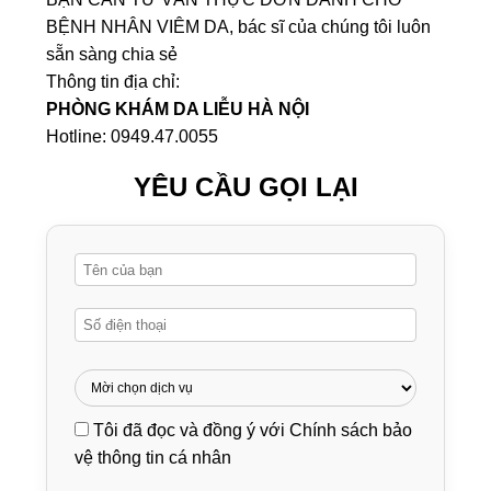
BỆNH NHÂN VIÊM DA, bác sĩ của chúng tôi luôn
sẵn sàng chia sẻ
Thông tin địa chỉ:
PHÒNG KHÁM DA LIỄU HÀ NỘI
Hotline:
0949.47.0055
YÊU CẦU GỌI LẠI
Tôi đã đọc và đồng ý với
Chính sách bảo
vệ thông tin cá nhân