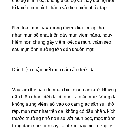
chế độ sinh hoạt không điều độ và thay đổi nội tiết
tố khiến mụn hình thành và diễn biến phức tạp.
Nếu loại mụn này không được điều trị kịp thời
nhân mụn sẽ phát triển gây mụn viêm nặng, nguy
hiểm hơn chúng gây viêm loét da mụn, thâm sẹo
sau mụn ảnh hưởng lớn đến khuôn mặt.
Dấu hiệu nhận biết mụn cám ẩn dưới da:
Vậy làm thế nào để nhận biết mụn cám ẩn? Những
dấu hiệu nhận biết da bị mụn cám ẩn như: Vùng da
không sưng viêm, sờ vào có cảm giác sần sùi, thô
ráp, mụn mờ nhạt trên da, không có đầu nhân, kích
thước thường nhỏ hơn so với mụn bọc, mọc thành
từng đám như rôm sảy, rất ít khi thấy mọc riêng lẻ.