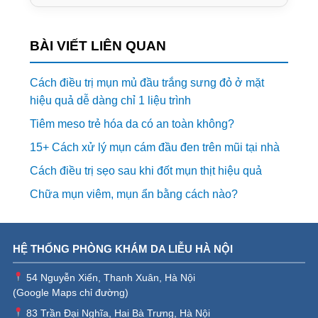
BÀI VIẾT LIÊN QUAN
Cách điều trị mụn mủ đầu trắng sưng đỏ ở mặt
hiệu quả dễ dàng chỉ 1 liệu trình
Tiêm meso trẻ hóa da có an toàn không?
15+ Cách xử lý mụn cám đầu đen trên mũi tại nhà
Cách điều trị sẹo sau khi đốt mụn thịt hiệu quả
Chữa mụn viêm, mụn ẩn bằng cách nào?
HỆ THỐNG PHÒNG KHÁM DA LIỄU HÀ NỘI
54 Nguyễn Xiển, Thanh Xuân, Hà Nội
(
Google Maps chỉ đường
)
83 Trần Đại Nghĩa, Hai Bà Trưng, Hà Nội