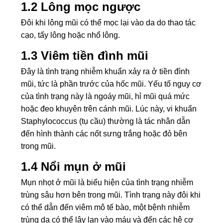
1.2 Lông mọc ngược
Đôi khi lông mũi có thể mọc lại vào da do thao tác
cạo, tẩy lông hoặc nhổ lông.
1.3 Viêm tiền đình mũi
Đây là tình trạng nhiễm khuẩn xảy ra ở tiền đình
mũi, tức là phần trước của hốc mũi. Yếu tố nguy cơ
của tình trạng này là ngoáy mũi, hỉ mũi quá mức
hoặc đeo khuyên trên cánh mũi. Lúc này, vi khuẩn
Staphylococcus (tụ cầu) thường là tác nhân dẫn
đến hình thành các nốt sưng trắng hoặc đỏ bên
trong mũi.
1.4 Nổi mụn ở mũi
Mụn nhọt ở mũi là biểu hiện của tình trạng nhiễm
trùng sâu hơn bên trong mũi. Tình trạng này đôi khi
có thể dẫn đến viêm mô tế bào, một bệnh nhiễm
trùng da có thể lây lan vào máu và đến các hệ cơ