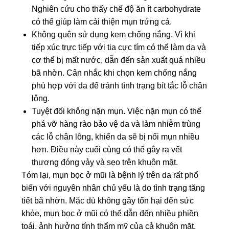
Nghiên cứu cho thấy
chế độ ăn ít carbohydrate
có thể giúp làm cải thiện mụn trứng cá.
Không quên sử dụng kem chống nắng
. Vì khi
tiếp xúc trực tiếp với tia cực tím có thể làm da và
cơ thể bị mất nước, dẫn đến sản xuất quá nhiều
bã nhờn. Cân nhắc khi chọn kem chống nắng
phù hợp với da để tránh tình trạng bít tắc lỗ chân
lông.
Tuyệt đối không nặn mụn
. Việc nặn mụn có thể
phá vỡ hàng rào bảo vệ da và làm nhiễm trùng
các lỗ chân lông, khiến da sẽ bị nổi mụn nhiều
hơn. Điều này cuối cùng có thể gây ra vết
thương đóng vảy và sẹo trên khuôn mặt.
Tóm lại, mụn bọc ở mũi là bệnh lý trên da rất phổ
biến với nguyên nhân chủ yếu là do tình trạng tăng
tiết bã nhờn. Mặc dù không gây tổn hại đến sức
khỏe, mụn bọc ở mũi có thể dẫn đến nhiều phiền
toái, ảnh hưởng tính thẩm mỹ của cả khuôn mặt.