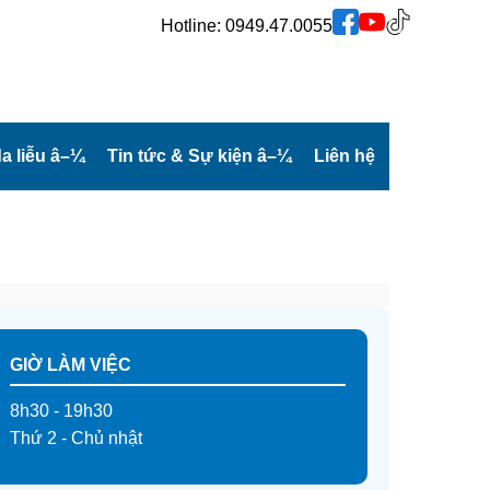
Hotline:
0949.47.0055
a liễu
â–¼
Tin tức & Sự kiện
â–¼
Liên hệ
GIỜ LÀM VIỆC
8h30 - 19h30
Thứ 2 - Chủ nhật