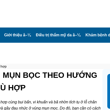
Giới thiệu
â–¼
Điều trị thẩm mỹ da
â–¼
Khám bệnh d
 hợp
Ị MỤN BỌC THEO HƯỚNG
Ù HỢP
 hợp cùng bụi bẩn, vi khuẩn và bã nhờn tích tụ ở lỗ chân
 và gây đau nhức ở vùng mụn mọc. Do đó, bạn cần có cách