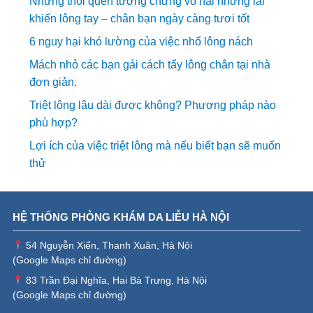
Những thói quen tưởng chừng vô hại nhưng lại
khiến lông tay – chân bạn ngày càng tươi tốt
6 nguy hại khó lường của việc nhổ lông nách
Mách nhỏ các bạn gái cách tẩy lông chân tại nhà
đơn giản.
Triệt lông lâu dài được không? Phương pháp nào
phù hợp?
Lợi ích của việc triệt lông mà nếu biết bạn sẽ muốn
thử
HỆ THỐNG PHÒNG KHÁM DA LIỄU HÀ NỘI
54 Nguyễn Xiển, Thanh Xuân, Hà Nội
(
Google Maps chỉ đường
)
83 Trần Đại Nghĩa, Hai Bà Trưng, Hà Nội
(
Google Maps chỉ đường
)