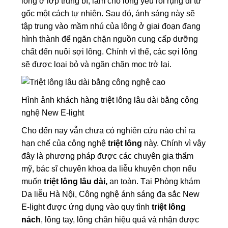
lông ở lớp trung bì, làm cho lông yếu rồi rụng đi từ
gốc một cách tự nhiên. Sau đó, ánh sáng này sẽ
tập trung vào mầm nhú của lông ở giai đoạn đang
hình thành để ngăn chặn nguồn cung cấp dưỡng
chất đến nuôi sợi lông. Chính vì thế, các sợi lông
sẽ được loại bỏ và ngăn chặn mọc trở lại.
Hình ảnh khách hàng triệt lông lâu dài bằng công
nghệ New E-light
Cho đến nay vẫn chưa có nghiên cứu nào chỉ ra
hạn chế của công nghệ
triệt lông
này. Chính vì vậy
đây là phương pháp được các chuyên gia thẩm
mỹ, bác sĩ chuyên khoa da liễu khuyên chọn nếu
muốn
triệt lông lâu dài,
an toàn. Tại Phòng khám
Da liễu Hà Nội, Công nghệ ánh sáng đa sắc New
E-light được ứng dụng vào quy tình
triệt lông
nách
, lông tay, lông chân hiệu quả và nhận được