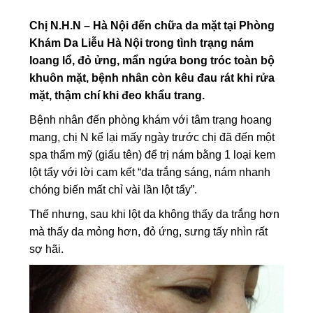
Chị N.H.N – Hà Nội đến chữa da mặt tại Phòng
Khám Da Liễu Hà Nội trong tình trạng nám
loang lổ, đỏ ửng, mẩn ngứa bong tróc toàn bộ
khuôn mặt, bệnh nhân còn kêu đau rát khi rửa
mặt, thậm chí khi đeo khẩu trang.
Bệnh nhân đến phòng khám với tâm trạng hoang
mang, chị N kể lại mấy ngày trước chị đã đến một
spa thẩm mỹ (giấu tên) để trị nám bằng 1 loại kem
lột tẩy với lời cam kết “da trắng sáng, nám nhanh
chóng biến mất chỉ vài lần lột tẩy”.
Thế nhưng, sau khi lột da không thấy da trắng hơn
mà thấy da mỏng hơn, đỏ ứng, sưng tấy nhìn rất
sợ hãi.