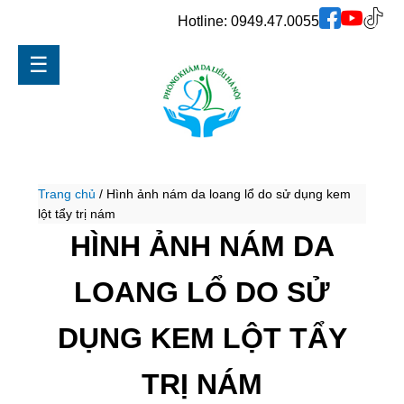
Hotline:
0949.47.0055
☰
Trang chủ
/
Hình ảnh nám da loang lổ do sử dụng kem
lột tẩy trị nám
HÌNH ẢNH NÁM DA
LOANG LỔ DO SỬ
DỤNG KEM LỘT TẨY
TRỊ NÁM