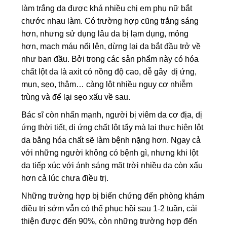
làm trắng da được khá nhiều chị em phụ nữ bắt
chước nhau làm. Có trường hợp cũng trắng sáng
hơn, nhưng sử dụng lâu da bị lạm dụng, mỏng
hơn, mạch máu nổi lên, dừng lại da bắt đầu trở về
như ban đầu. Bởi trong các sản phẩm này có hóa
chất lột da là axit có nồng độ cao, dễ gây dị ứng,
mụn, sẹo, thâm… càng lột nhiều nguy cơ nhiễm
trùng và để lại sẹo xấu về sau.
Bác sĩ còn nhấn mạnh, người bị viêm da cơ địa, dị
ứng thời tiết, dị ứng chất lột tẩy mà lại thực hiện lột
da bằng hóa chất sẽ làm bệnh nặng hơn. Ngay cả
với những người không có bệnh gì, nhưng khi lột
da tiếp xúc với ánh sáng mặt trời nhiều da còn xấu
hơn cả lúc chưa điều trị.
Những trường hợp bị biến chứng đến phòng khám
điều trị sớm vẫn có thể phục hồi sau 1-2 tuần, cải
thiện được đến 90%, còn những trường hợp đến