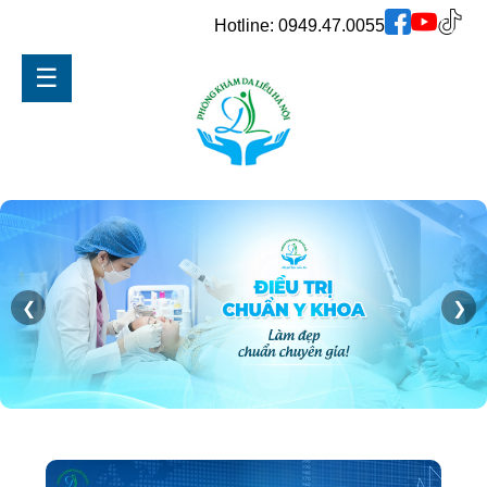
Hotline:
0949.47.0055
☰
❮
❯