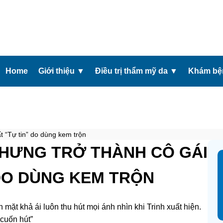
Home
Giới thiệu
▼
Điều trị thẩm mỹ da
▼
Khám bện
t “Tự tin” do dùng kem trộn
NHƯNG TRỞ THÀNH CÔ GÁI
 DO DÙNG KEM TRỘN
 mặt khả ái luôn thu hút mọi ánh nhìn khi Trinh xuất hiện.
“cuốn hút”