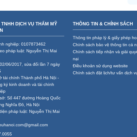
 TNHH DỊCH VỤ THẨM MỸ
THÔNG TIN & CHÍNH SÁCH
AN
Thông tin pháp lý & giấy phép h
nh nghiệp: 0107873462
Chính sách bảo vệ thông tin cá 
heo pháp luật: Nguyễn Thị Mai
Chính sách tiếp nhận và giải quy
nại
02/06/2017, sửa đổi lần 7 ngày
Điều khoản sử dụng website
5
Chính sách đặt lịch/tư vấn dịch v
ở tài chính Thành phố Hà Nội -
 ký kinh doanh và tài chính
iệp
ụ sở: Số 447 đường Hoàng Quốc
ng Nghĩa Đô, Hà Nội
diện pháp luật: Nguyễn Thị Mai
ieuhanoi.com@gmail.com
7.0055