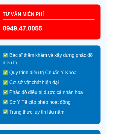
TƯ VẤN MIỄN PHÍ
0949.47.0055
Bác sĩ thăm khám và xây dựng phác đồ
điều trị
Quy trình điều trị Chuẩn Y Khoa
Cơ sở vật chất hiện đại
Phác đồ điều trị được cá nhân hóa
Sở Y Tế cấp phép hoạt động
Trung thực, uy tín lâu năm