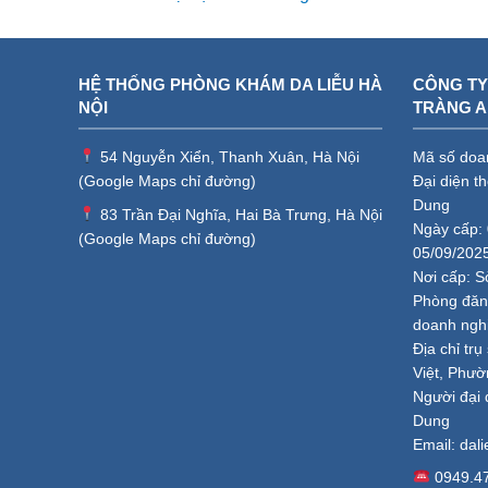
HỆ THỐNG PHÒNG KHÁM DA LIỄU HÀ
CÔNG TY
NỘI
TRÀNG 
54 Nguyễn Xiển, Thanh Xuân, Hà Nội
Mã số doa
(
Google Maps chỉ đường
)
Đại diện t
Dung
83 Trần Đại Nghĩa, Hai Bà Trưng, Hà Nội
Ngày cấp: 
(
Google Maps chỉ đường
)
05/09/202
Nơi cấp: S
Phòng đăng
doanh ngh
Địa chỉ tr
Việt, Phườ
Người đại 
Dung
Email:
dal
0949.4