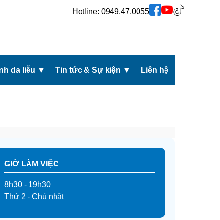
Hotline:
0949.47.0055
h da liễu
▼
Tin tức & Sự kiện
▼
Liên hệ
GIỜ LÀM VIỆC
8h30 - 19h30
Thứ 2 - Chủ nhật