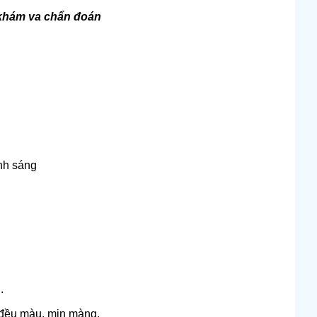
ĩ khám va chẩn đoán
ánh sáng
.
g đều màu, mịn màng.