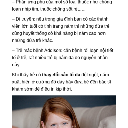
– Phản ứng phụ của một số loại thuốc như chống
loạn nhịp tim, thuốc chống sốt rét…..
– Di truyền: nếu trong gia đình bạn có các thành
viên lớn tuổi có tình trạng nám thì những đứa trẻ
cùng huyết thống có khả năng bị nám cao hơn
những đứa trẻ khác.
– Trẻ mắc bệnh Addison: căn bệnh rối loạn nội tiết
tố ở trẻ, rất nhiều trẻ bị nám da do nguyên nhân
này.
Khi thấy trẻ có
thay đổi sắc tố da
đột ngột, nám
xuất hiện ở cường độ dày hãy đưa bé đến bác sĩ
khám sớm để điều trị kịp thời.