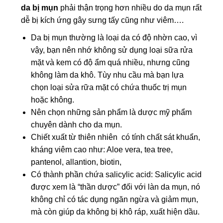
da bị mụn
phải thận trọng hơn nhiều do da mụn rất
dễ bị kích ứng gây sưng tấy cũng như viêm….
Da bị mụn thường là loại da có độ nhờn cao, vì
vậy, bạn nên nhớ không sử dụng loại sữa rửa
mặt và kem có độ ẩm quá nhiều, nhưng cũng
không làm da khô. Tùy nhu cầu mà bạn lựa
chọn loại sửa rữa mặt có chứa thuốc trị mụn
hoặc không.
Nên chọn những sản phẩm là dược mỹ phẩm
chuyên dành cho da mụn.
Chiết xuất từ thiên nhiên có tính chất sát khuẩn,
kháng viêm cao như: Aloe vera, tea tree,
pantenol, allantion, biotin,
Có thành phần chứa salicylic acid: Salicylic acid
được xem là “thần dược” đối với làn da mụn, nó
không chỉ có tác dụng ngăn ngừa và giảm mụn,
mà còn giúp da không bị khô ráp, xuất hiện dầu.