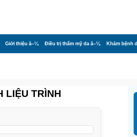
Giới thiệu
â–¼
Điều trị thẩm mỹ da
â–¼
Khám bệnh d
H LIỆU TRÌNH