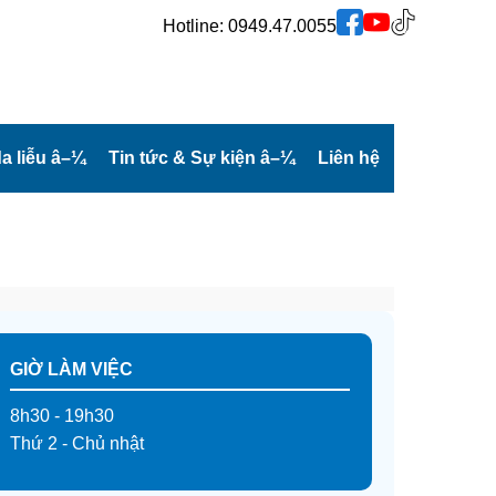
Hotline:
0949.47.0055
a liễu
â–¼
Tin tức & Sự kiện
â–¼
Liên hệ
GIỜ LÀM VIỆC
8h30 - 19h30
Thứ 2 - Chủ nhật