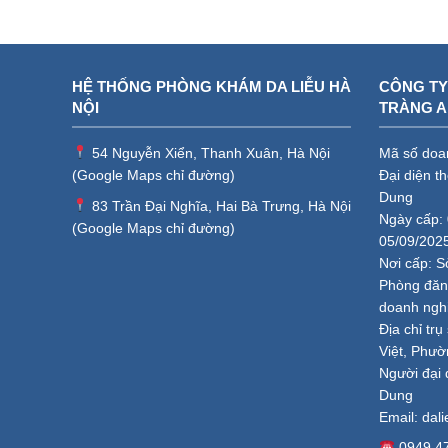
HỆ THỐNG PHÒNG KHÁM DA LIỄU HÀ
CÔNG TY
NỘI
TRÀNG 
54 Nguyễn Xiển, Thanh Xuân, Hà Nội
Mã số doa
(
Google Maps chỉ đường
)
Đại diện t
Dung
83 Trần Đại Nghĩa, Hai Bà Trưng, Hà Nội
Ngày cấp: 
(
Google Maps chỉ đường
)
05/09/202
Nơi cấp: S
Phòng đăng
doanh ngh
Địa chỉ tr
Việt, Phườ
Người đại 
Dung
Email:
dal
0949.4