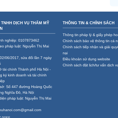
 TNHH DỊCH VỤ THẨM MỸ
THÔNG TIN & CHÍNH SÁCH
AN
Thông tin pháp lý & giấy phép h
nh nghiệp: 0107873462
Chính sách bảo vệ thông tin cá 
heo pháp luật: Nguyễn Thị Mai
Chính sách tiếp nhận và giải quy
nại
02/06/2017, sửa đổi lần 7 ngày
Điều khoản sử dụng website
5
Chính sách đặt lịch/tư vấn dịch v
ở tài chính Thành phố Hà Nội -
 ký kinh doanh và tài chính
iệp
ụ sở: Số 447 đường Hoàng Quốc
ng Nghĩa Đô, Hà Nội
diện pháp luật: Nguyễn Thị Mai
ieuhanoi.com@gmail.com
7.0055