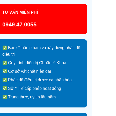
TƯ VẤN MIỄN PHÍ
0949.47.0055
Bác sĩ thăm khám và xây dựng phác đồ
điều trị
Quy trình điều trị Chuẩn Y Khoa
Cơ sở vật chất hiện đại
Phác đồ điều trị được cá nhân hóa
Sở Y Tế cấp phép hoạt động
Trung thực, uy tín lâu năm