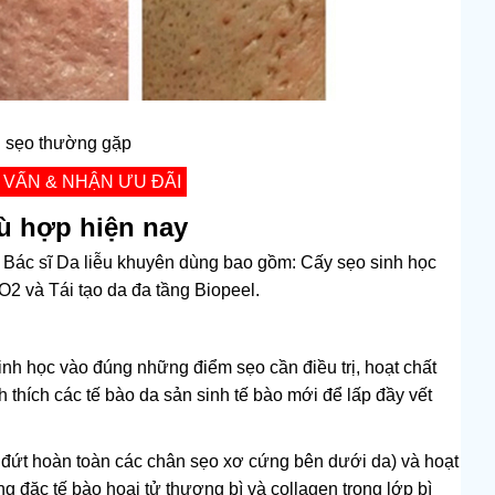
i sẹo thường gặp
 VẤN & NHẬN ƯU ĐÃI
ù hợp hiện nay
 Bác sĩ Da liễu khuyên dùng bao gồm: Cấy sẹo sinh học
CO2 và
Tái tạo da đa tầng Biopeel.
nh học vào đúng những điểm sẹo cần điều trị, hoạt chất
 thích các tế bào da sản sinh tế bào mới để lấp đầy vết
 đứt hoàn toàn các chân sẹo xơ cứng bên dưới da) và hoạt
ông đặc tế bào hoại tử thượng bì và collagen trong lớp bì