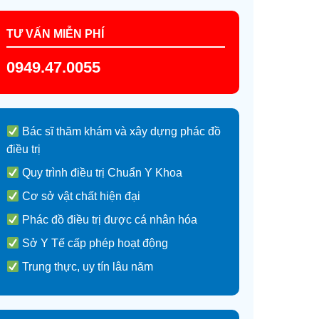
TƯ VẤN MIỄN PHÍ
0949.47.0055
Bác sĩ thăm khám và xây dựng phác đồ
điều trị
Quy trình điều trị Chuẩn Y Khoa
Cơ sở vật chất hiện đại
Phác đồ điều trị được cá nhân hóa
Sở Y Tế cấp phép hoạt động
Trung thực, uy tín lâu năm