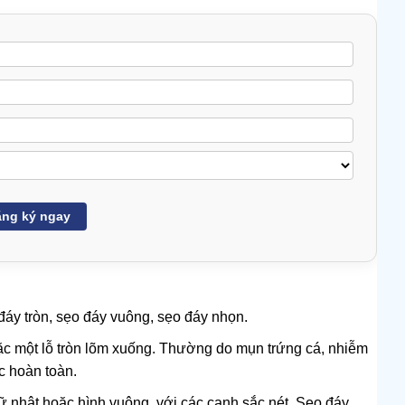
ng ký ngay
áy tròn, sẹo đáy vuông, sẹo đáy nhọn.
c một lỗ tròn lõm xuống. Thường do mụn trứng cá, nhiễm
c hoàn toàn.
 nhật hoặc hình vuông, với các cạnh sắc nét. Sẹo đáy