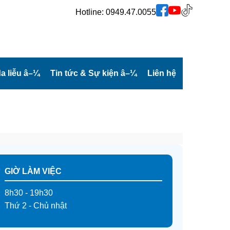
Hotline:
0949.47.0055
a liễu
â–¼
Tin tức & Sự kiện
â–¼
Liên hệ
GIỜ LÀM VIỆC
8h30 - 19h30
Thứ 2 - Chủ nhật