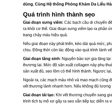
dùng. Cùng Hệ thống Phòng Khám Da Liễu Hà Nộ
Quá trình hình thành sẹo
Giai đoạn sưng viêm
: Các bạch cầu di chuyển đến
ra khỏi cơ thể. Giai đoạn sưng viêm tạo ra phản ứ
trạng chảy máu hiệu quả.
Nếu giai đoạn này phát triển, kéo dài quá mức, 
chịu. Đồng thời còn tác động vào quá trình lành v
Giai đoạn tăng sinh
: Nguyên bào sợi gia tăng tại 
thương lại. Mức độ sản xuất collagen này phụ th
sản xuất đủ, sẹo lõm có thể hình thành. Ngược lại
Ngoài ra, các mạch máu nhỏ và mao mạch cũng đư
vết thương lành nhanh hơn. Nếu không đủ lượng m
Giai đoạn tái tạo:
Khi vết thương chuyển sang giai
trình tích tụ mô xơ gây ra sẹo vẫn tiếp tục diễn ra