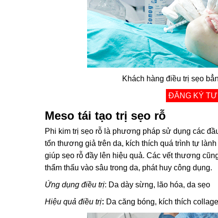
Khách hàng điều trị sẹo bẳ
ĐĂNG KÝ TƯ
Meso tái tạo trị sẹo rỗ
Phi kim trị sẹo rỗ là phương pháp sử dụng các đầ
tổn thương giả trên da, kích thích quá trình tự là
giúp sẹo rỗ đầy lên hiệu quả. Các vết thương cũn
thẩm thấu vào sâu trong da, phát huy công dụng.
Ứng dụng điều trị
: Da dày sừng, lão hóa, da sẹo
Hiệu quả điều trị
:
Da căng bóng, kích thích collag