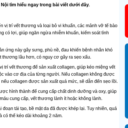
i tìm hiểu ngay trong bài viết dưới đây.
 vị trí vết thương và loại bỏ vi khuẩn, các mảnh vỡ tế bào
ng có lợi, giúp ngăn ngừa nhiễm khuẩn, kiểm soát tình
phản ứng này gây sưng, phù nề, đau khiến bệnh nhân khó
ết thương lâu hơn, có nguy cơ gây ra sẹo xấu.
vị trí vết thương để sản xuất collagen, giúp kéo miệng vết
uộc vào cơ địa của từng người. Nếu collagen không được
, nếu collagen được sản xuất quá mức, sẽ dẫn đến sẹo lồi.
ợc hình thành để cung cấp chất dinh dưỡng và oxy, giúp
áu cung cấp, vết thương lành ít hoặc không lành.
 đoạn tái tạo, bề mặt da đã được khép lại. Tuy nhiên, quá
 và có thể kéo dài khoảng 2 năm.