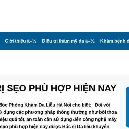
Giới thiệu
â–¼
Điều trị thẩm mỹ da
â–¼
Khám bệnh d
Ị SẸO PHÙ HỢP HIỆN NAY
đốc Phòng Khám Da Liễu Hà Nội cho biết: “Đối với
ỉ sử dụng các phương pháp thông thường như bôi thoa
 hiệu quả tốt, an toàn cần sử dụng đến công nghệ máy
ị sẹo phù hợp hiện nay được Bác sĩ Da liễu khuyên