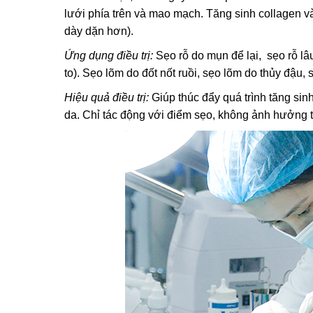
lưới phía trên và mao mạch.
Tăng sinh collagen và
dày dặn hơn).
Ứng dụng điều trị:
Sẹo rỗ do mụn để lại,
sẹo rỗ l
to).
Sẹo lõm do đốt nốt ruồi, s
ẹo lõm do thủy đậu,
s
Hiệu quả điều trị:
Giúp thúc đẩy quá trình tăng sinh
da.
Chỉ tác động với điểm sẹo, không ảnh hưởng 