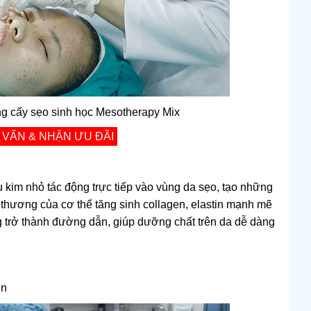
ng cấy sẹo sinh học Mesotherapy Mix
 VẤN & NHẬN ƯU ĐÃI
u kim nhỏ tác động trực tiếp vào vùng da sẹo, tạo những
nh thương của cơ thể tăng sinh collagen, elastin mạnh mẽ
g trở thành đường dẫn, giúp dưỡng chất trên da dễ dàng
en