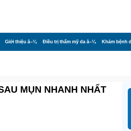
Giới thiệu
â–¼
Điều trị thẩm mỹ da
â–¼
Khám bệnh d
 SAU MỤN NHANH NHẤT