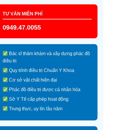
TƯ VẤN MIỄN PHÍ
0949.47.0055
Bác sĩ thăm khám và xây dựng phác đồ
điều trị
Quy trình điều trị Chuẩn Y Khoa
Cơ sở vật chất hiện đại
Phác đồ điều trị được cá nhân hóa
Sở Y Tế cấp phép hoạt động
Trung thực, uy tín lâu năm