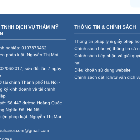
 TNHH DỊCH VỤ THẨM MỸ
THÔNG TIN & CHÍNH SÁCH
AN
Thông tin pháp lý & giấy phép h
nh nghiệp: 0107873462
Chính sách bảo vệ thông tin cá 
heo pháp luật: Nguyễn Thị Mai
Chính sách tiếp nhận và giải quy
nại
02/06/2017, sửa đổi lần 7 ngày
Điều khoản sử dụng website
5
Chính sách đặt lịch/tư vấn dịch v
ở tài chính Thành phố Hà Nội -
 ký kinh doanh và tài chính
iệp
ụ sở: Số 447 đường Hoàng Quốc
ng Nghĩa Đô, Hà Nội
diện pháp luật: Nguyễn Thị Mai
ieuhanoi.com@gmail.com
7.0055