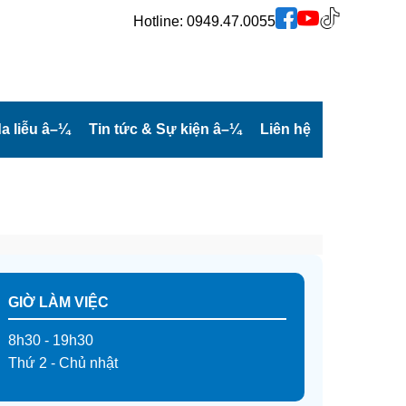
Hotline:
0949.47.0055
a liễu
â–¼
Tin tức & Sự kiện
â–¼
Liên hệ
GIỜ LÀM VIỆC
8h30 - 19h30
Thứ 2 - Chủ nhật