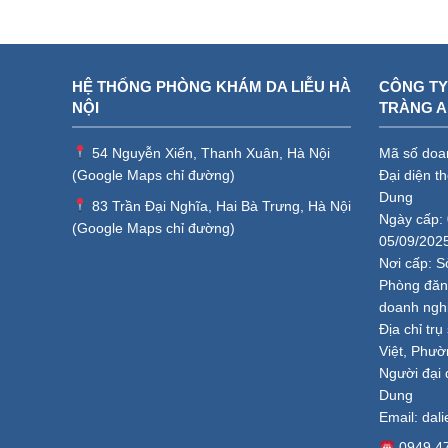
HỆ THỐNG PHÒNG KHÁM DA LIỄU HÀ
CÔNG TY
NỘI
TRÀNG 
54 Nguyễn Xiển, Thanh Xuân, Hà Nội
Mã số doa
(
Google Maps chỉ đường
)
Đại diện t
Dung
83 Trần Đại Nghĩa, Hai Bà Trưng, Hà Nội
Ngày cấp: 
(
Google Maps chỉ đường
)
05/09/202
Nơi cấp: S
Phòng đăng
doanh ngh
Địa chỉ tr
Việt, Phườ
Người đại 
Dung
Email:
dal
0949.4