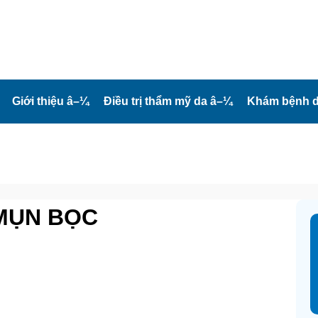
Giới thiệu
â–¼
Điều trị thẩm mỹ da
â–¼
Khám bệnh d
 MỤN BỌC