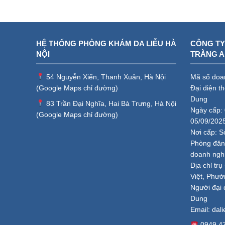
HỆ THỐNG PHÒNG KHÁM DA LIỄU HÀ
CÔNG TY
NỘI
TRÀNG 
54 Nguyễn Xiển, Thanh Xuân, Hà Nội
Mã số doa
(
Google Maps chỉ đường
)
Đại diện t
Dung
83 Trần Đại Nghĩa, Hai Bà Trưng, Hà Nội
Ngày cấp: 
(
Google Maps chỉ đường
)
05/09/202
Nơi cấp: S
Phòng đăng
doanh ngh
Địa chỉ tr
Việt, Phườ
Người đại 
Dung
Email:
dal
0949.4