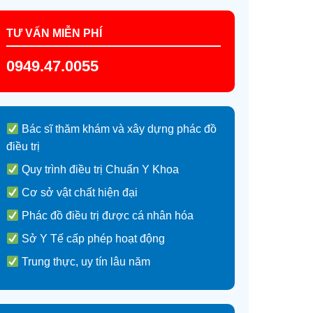
TƯ VẤN MIỄN PHÍ
0949.47.0055
Bác sĩ thăm khám và xây dựng phác đồ
điều trị
Quy trình điều trị Chuẩn Y Khoa
Cơ sở vật chất hiện đại
Phác đồ điều trị được cá nhân hóa
Sở Y Tế cấp phép hoạt động
Trung thực, uy tín lâu năm