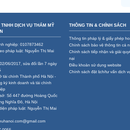
 TNHH DỊCH VỤ THẨM MỸ
THÔNG TIN & CHÍNH SÁCH
AN
Thông tin pháp lý & giấy phép h
nh nghiệp: 0107873462
Chính sách bảo vệ thông tin cá 
heo pháp luật: Nguyễn Thị Mai
Chính sách tiếp nhận và giải quy
nại
02/06/2017, sửa đổi lần 7 ngày
Điều khoản sử dụng website
5
Chính sách đặt lịch/tư vấn dịch v
ở tài chính Thành phố Hà Nội -
 ký kinh doanh và tài chính
iệp
ụ sở: Số 447 đường Hoàng Quốc
ng Nghĩa Đô, Hà Nội
diện pháp luật: Nguyễn Thị Mai
ieuhanoi.com@gmail.com
7.0055