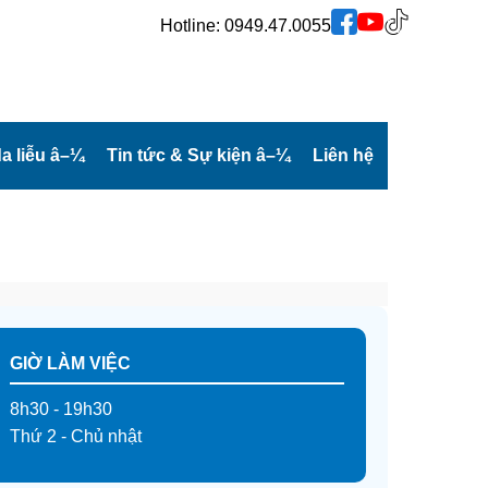
Hotline:
0949.47.0055
a liễu
â–¼
Tin tức & Sự kiện
â–¼
Liên hệ
GIỜ LÀM VIỆC
8h30 - 19h30
Thứ 2 - Chủ nhật