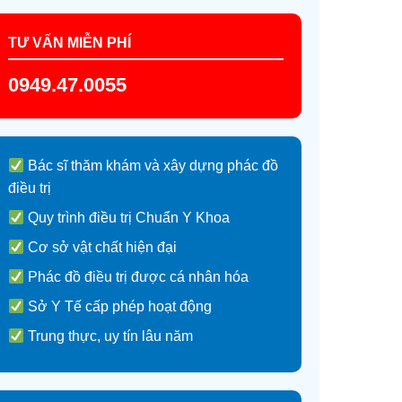
TƯ VẤN MIỄN PHÍ
0949.47.0055
Bác sĩ thăm khám và xây dựng phác đồ
điều trị
Quy trình điều trị Chuẩn Y Khoa
Cơ sở vật chất hiện đại
Phác đồ điều trị được cá nhân hóa
Sở Y Tế cấp phép hoạt động
Trung thực, uy tín lâu năm