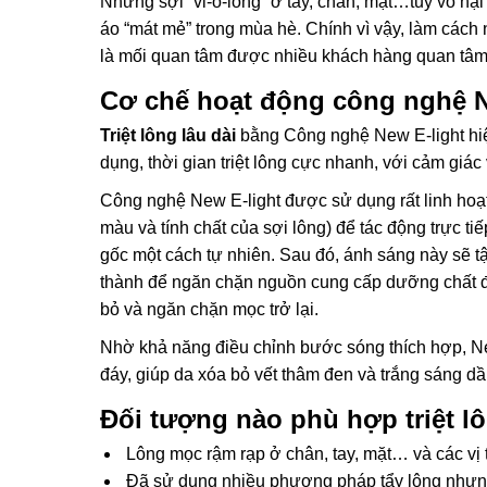
Những sợi “vi-ô-lông” ở tay, chân, mặt…tuy vô hạ
áo “mát mẻ” trong mùa hè. Chính vì vậy, làm cách
là mối quan tâm được nhiều khách hàng quan tâm 
Cơ chế hoạt động công nghệ N
Triệt lông
lâu dài
bằng Công nghệ New E-light hiện
dụng, thời gian triệt lông cực nhanh, với cảm giác 
Công nghệ New E-light được sử dụng rất linh hoạ
màu và tính chất của sợi lông) để tác động trực tiếp
gốc một cách tự nhiên. Sau đó, ánh sáng này sẽ t
thành để ngăn chặn nguồn cung cấp dưỡng chất đến
bỏ và ngăn chặn mọc trở lại.
Nhờ khả năng điều chỉnh bước sóng thích hợp, Ne
đáy, giúp da xóa bỏ vết thâm đen và trắng sáng dần
Đối tượng nào phù hợp triệt l
Lông mọc rậm rạp ở chân, tay, mặt… và các vị tr
Đã sử dụng nhiều phương pháp tẩy lông nhưng