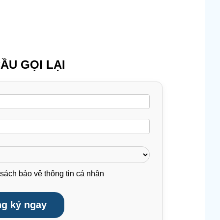
ẦU GỌI LẠI
sách bảo vệ thông tin cá nhân
g ký ngay