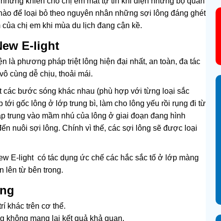
i nhưng khiến cho chị em mất tự tin khi diện những bộ quần
 nào để loại bỏ theo nguyên nhân những sợi lông đáng ghét
của chị em khi mùa du lịch đang cận kề.
ew E-light
 là phương pháp triệt lông hiện đại nhất, an toàn, đa tác
vô cùng dễ chịu, thoải mái.
t các bước sóng khác nhau (phù hợp với từng loại sắc
 tới gốc lông ở lớp trung bì, làm cho lông yếu rồi rụng đi từ
ập trung vào mầm nhú của lông ở giai đoạn đang hình
 nuôi sợi lông. Chính vì thế, các sợi lông sẽ được loại
w E-light có tác dụng ức chế các hắc sắc tố ở lớp màng
 lên từ bên trong.
ông
í khác trên cơ thể.
 không mang lại kết quả khả quan.