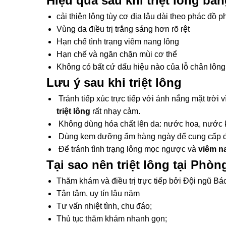
Hiệu quả sau khi triệt lông b
cải thiện lông tùy cơ địa lâu dài theo phác đồ p
Vùng da điều trị trắng sáng hơn rõ rệt
Hạn chế tình trạng viêm nang lông
Hạn chế và ngăn chặn mùi cơ thể
Không có bất cứ dấu hiệu nào của lỗ chân lông to
Lưu ý sau khi triệt lông
Tránh tiếp xúc trực tiếp với ánh nắng mặt trời vì
triệt lông
rất nhạy cảm.
Không dùng hóa chất lên da: nước hoa, nước k
Dùng kem dưỡng ẩm hàng ngày để cung cấp đ
Để tránh tình trạng lông mọc ngược và
viêm n
Tại sao nên triệt lông tại Phò
Thăm khám và điều trị trực tiếp bởi Đội ngũ Bác
Tận tâm, uy tín lâu năm
Tư vấn nhiệt tình, chu đáo;
Thủ tục thăm khám nhanh gọn;