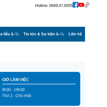
Hotline:
0949.47.0055
a liễu
â–¼
Tin tức & Sự kiện
â–¼
Liên hệ
GIỜ LÀM VIỆC
8h30 - 19h30
Thứ 2 - Chủ nhật