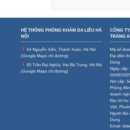
HỆ THỐNG PHÒNG KHÁM DA LIỄU HÀ
CÔNG TY
NỘI
TRÀNG 
54 Nguyễn Xiển, Thanh Xuân, Hà Nội
Mã số doa
(
Google Maps chỉ đường
)
Đại diện t
Dung
83 Trần Đại Nghĩa, Hai Bà Trưng, Hà Nội
Ngày cấp: 
(
Google Maps chỉ đường
)
05/09/202
Nơi cấp: S
Phòng đăng
doanh ngh
Địa chỉ tr
Việt, Phườ
Người đại 
Dung
Email:
dal