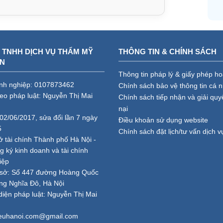
 TNHH DỊCH VỤ THẨM MỸ
THÔNG TIN & CHÍNH SÁCH
AN
Thông tin pháp lý & giấy phép h
nh nghiệp: 0107873462
Chính sách bảo vệ thông tin cá 
heo pháp luật: Nguyễn Thị Mai
Chính sách tiếp nhận và giải quy
nại
02/06/2017, sửa đổi lần 7 ngày
Điều khoản sử dụng website
5
Chính sách đặt lịch/tư vấn dịch v
ở tài chính Thành phố Hà Nội -
 ký kinh doanh và tài chính
iệp
ụ sở: Số 447 đường Hoàng Quốc
ng Nghĩa Đô, Hà Nội
diện pháp luật: Nguyễn Thị Mai
ieuhanoi.com@gmail.com