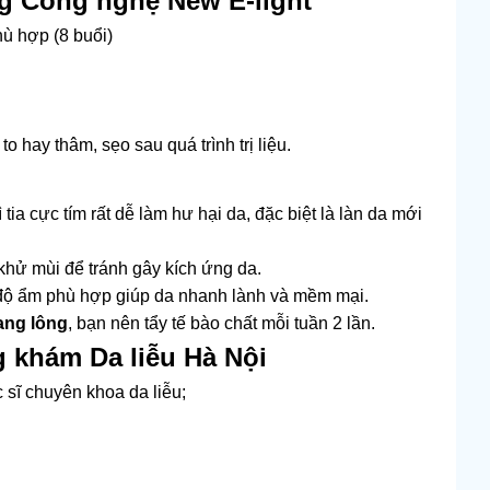
ằng Công nghệ New E-light
hù hợp (8 buổi)
 hay thâm, sẹo sau quá trình trị liệu.
 tia cực tím rất dễ làm hư hại da, đặc biệt là làn da mới
hử mùi để tránh gây kích ứng da.
ộ ẩm phù hợp giúp da nhanh lành và mềm mại.
ang lông
, bạn nên tẩy tế bào chất mỗi tuần 2 lần.
ng khám Da liễu Hà Nội
 sĩ chuyên khoa da liễu;