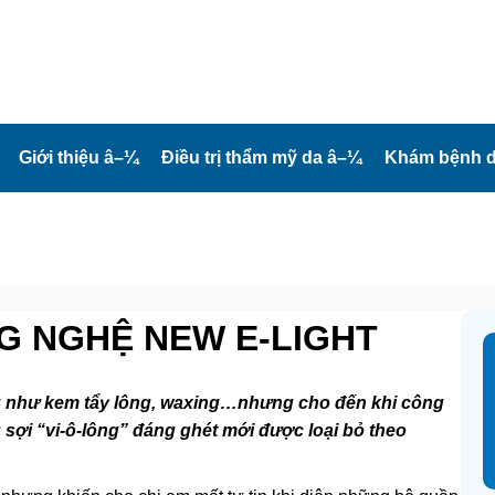
Giới thiệu
â–¼
Điều trị thẩm mỹ da
â–¼
Khám bệnh d
G NGHỆ NEW E-LIGHT
au như kem tẩy lông, waxing…nhưng cho đến khi công
g sợi “vi-ô-lông” đáng ghét mới được loại bỏ theo