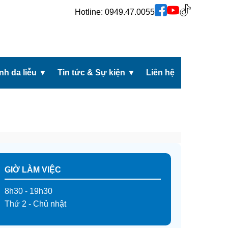
Hotline:
0949.47.0055
h da liễu
▼
Tin tức & Sự kiện
▼
Liên hệ
GIỜ LÀM VIỆC
8h30 - 19h30
Thứ 2 - Chủ nhật