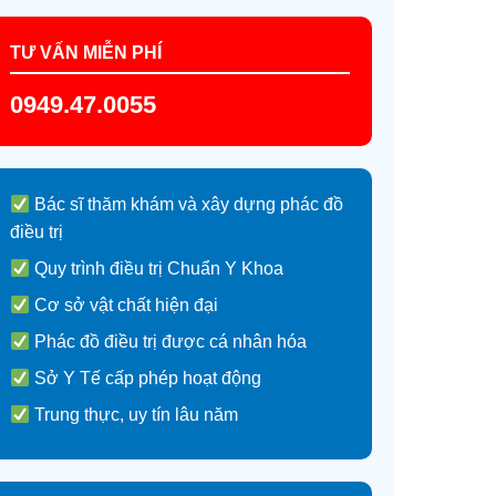
TƯ VẤN MIỄN PHÍ
0949.47.0055
Bác sĩ thăm khám và xây dựng phác đồ
điều trị
Quy trình điều trị Chuẩn Y Khoa
Cơ sở vật chất hiện đại
Phác đồ điều trị được cá nhân hóa
Sở Y Tế cấp phép hoạt động
Trung thực, uy tín lâu năm