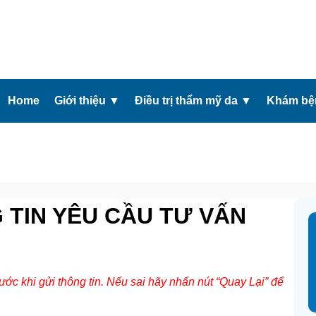
Home
Giới thiệu
▼
Điều trị thẩm mỹ da
▼
Khám bện
 TIN YÊU CẦU TƯ VẤN
rước khi gửi thông tin. Nếu sai hãy nhấn nút “Quay Lại” để