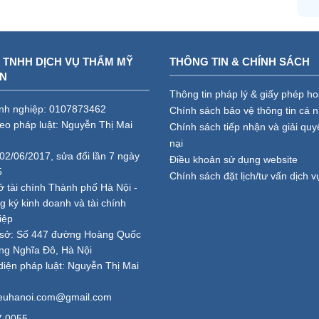
 TNHH DỊCH VỤ THẨM MỸ
THÔNG TIN & CHÍNH SÁCH
AN
Thông tin pháp lý & giấy phép h
nh nghiệp: 0107873462
Chính sách bảo vệ thông tin cá 
heo pháp luật: Nguyễn Thị Mai
Chính sách tiếp nhận và giải quy
nại
02/06/2017, sửa đổi lần 7 ngày
Điều khoản sử dụng website
5
Chính sách đặt lịch/tư vấn dịch v
ở tài chính Thành phố Hà Nội -
 ký kinh doanh và tài chính
iệp
ụ sở: Số 447 đường Hoàng Quốc
ng Nghĩa Đô, Hà Nội
diện pháp luật: Nguyễn Thị Mai
ieuhanoi.com@gmail.com
7.0055